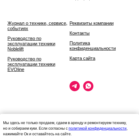
Журнал о технике, сервисе,
Реквизиты компании
событиях
Контакты
Руководство по
Политика
эксплуатации техники
конфиденциальности
Noblelift
Карта сайта
Руководство по
эксплуатации техники
EVOline
Данный сайт носит исключительно информационный характер и ни
Мы здесь не только продаем, сдаем в аренду и ремонтируем технику,
при каких условиях
но и собираем куки. Если согласны с
политикой конфиденциальности
,
информационные материалы и цены, размещённые на сайте, не
нажимайте Ок и оставайтесь на сайте.
являются публичной офертой,