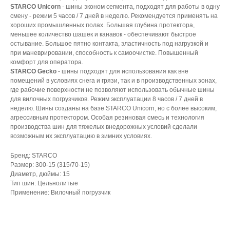
STARCO Unicorn
- шины эконом сегмента, подходят для работы в одну
смену - режим 5 часов / 7 дней в неделю. Рекомендуется применять на
хороших промышленных полах. Большая глубина протектора,
меньшее количество шашек и канавок - обеспечивают быстрое
остывание. Большое пятно контакта, эластичность под нагрузкой и
при маневрировании, способность к самоочистке. Повышенный
комфорт для оператора.
STARCO Gecko
- шины подходят для использования как вне
помещений в условиях снега и грязи, так и в производственных зонах,
где рабочие поверхности не позволяют использовать обычные шины
для вилочных погрузчиков. Режим эксплуатации 8 часов / 7 дней в
неделю. Шины созданы на базе STARCO Unicorn, но с более высоким,
агрессивным протектором. Особая резиновая смесь и технология
производства шин для тяжелых внедорожных условий сделали
возможным их эксплуатацию в зимних условиях.
Бренд: STARCO
Размер: 300-15 (315/70-15)
Диаметр, дюймы: 15
Тип шин: Цельнолитые
Применение: Вилочный погрузчик