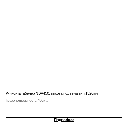
Ручной штабелер NDA450, высота подъема вил 1520мм
Руч
Грузоподъемность 450кг
Гру
Бочкокантователь
Ви
Подробнее