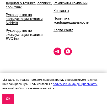
Журнал о технике, сервисе,
Реквизиты компании
событиях
Контакты
Руководство по
Политика
эксплуатации техники
конфиденциальности
Noblelift
Карта сайта
Руководство по
эксплуатации техники
EVOline
Данный сайт носит исключительно информационный характер и ни
Мы здесь не только продаем, сдаем в аренду и ремонтируем технику,
при каких условиях
но и собираем куки. Если согласны с
политикой конфиденциальности
,
информационные материалы и цены, размещённые на сайте, не
нажимайте Ок и оставайтесь на сайте.
являются публичной офертой,
определяемой положениями статей 435 и 437 гражданского кодекса
РФ.
ОК