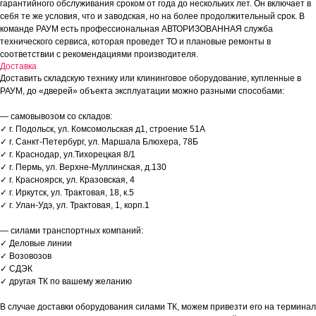
гарантийного обслуживания сроком от года до нескольких лет. Он включает в
себя те же условия, что и заводская, но на более продолжительный срок. В
команде РАУМ есть профессиональная АВТОРИЗОВАННАЯ служба
технического сервиса, которая проведет ТО и плановые ремонты в
соответствии с рекомендациями производителя.
Доставка
Доставить складскую технику или клининговое оборудование, купленные в
РАУМ, до «дверей» объекта эксплуатации можно разными способами:
— самовывозом со складов:
✓ г. Подольск, ул. Комсомольская д1, строение 51А
✓ г. Санкт-Петербург, ул. Маршала Блюхера, 78Б
✓ г. Краснодар, ул.Тихорецкая 8/1
✓ г. Пермь, ул. Верхне-Муллинская, д.130
✓ г. Красноярск, ул. Кразовская, 4
✓ г. Иркутск, ул. Трактовая, 18, к.5
✓ г. Улан-Удэ, ул. Трактовая, 1, корп.1
— силами транспортных компаний:
✓ Деловые линии
✓ Возовозов
✓ СДЭК
✓ другая ТК по вашему желанию
В случае доставки оборудования силами ТК, можем привезти его на терминал