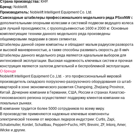
Страна производства:
КНР.
Бренд:
Noblelift.
Производитель:
Noblelift Intelligent Equipment Co. Ltd.
Самоходные штабелеры профессионального модельного ряда PSxxNW
с
дополнительными опорными колесами и системой подвески ведущего колеса
для лучшей проходимости, с грузоподъемностью 1600 и 2000 кг. Основные
комплектующие техники данного модельного ряда произведены
общемировыми лидерами в своих сегментах.
Штабелеры данной серии компактны и обладают малым радиусом разворота
и высокой маневренностью, а также способны развивать скорость до 8 км/ч
Штабелеры данного модельного ряда являются идеальным выбором для
интенсивной эксплуатации. Высокая надежность ключевых систем и прочная
конструкция являются залогом длительной и беспроблемной эксплуатации.
О бренде
Noblelift Intelligent Equipment Co.,Ltd. - это профессиональный мировой
производитель складского погрузочно-разгрузочного оборудования со штаб-
квартирой в зоне экономического развития Changxing, Zhejiang Province,
Китай. Дочерние компании в Германии, США, России и странах Азиатско-
тихоокеанского региона осуществляют поддержку клиентов компании на
локальных рынках.
В компании трудится более 5000 сотрудников по всему миру.
В производстве применяются надежные ключевые компоненты
электрической техники от мировых лидеров индустрии: Curtis, Zapi,
Schabmuller, Kordel, Schaltbau, Pepperl+Fuchs, HPI, Brevini, ZF, Intorq, Amer,
Wicke и другие.