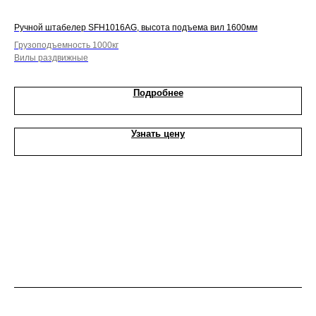
Ручной штабелер SFH1016AG, высота подъема вил 1600мм
Руч
Грузоподъемность 1000кг
Гру
Вилы раздвижные
Боч
Подробнее
Узнать цену