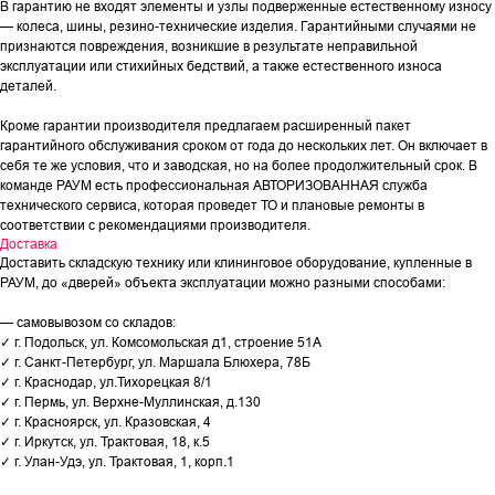
В гарантию не входят элементы и узлы подверженные естественному износу
— колеса, шины, резино-технические изделия. Гарантийными случаями не
признаются повреждения, возникшие в результате неправильной
эксплуатации или стихийных бедствий, а также естественного износа
деталей.
Кроме гарантии производителя предлагаем расширенный пакет
гарантийного обслуживания сроком от года до нескольких лет. Он включает в
себя те же условия, что и заводская, но на более продолжительный срок. В
команде РАУМ есть профессиональная АВТОРИЗОВАННАЯ служба
технического сервиса, которая проведет ТО и плановые ремонты в
соответствии с рекомендациями производителя.
Доставка
Доставить складскую технику или клининговое оборудование, купленные в
РАУМ, до «дверей» объекта эксплуатации можно разными способами:
— самовывозом со складов:
✓ г. Подольск, ул. Комсомольская д1, строение 51А
✓ г. Санкт-Петербург, ул. Маршала Блюхера, 78Б
✓ г. Краснодар, ул.Тихорецкая 8/1
✓ г. Пермь, ул. Верхне-Муллинская, д.130
✓ г. Красноярск, ул. Кразовская, 4
✓ г. Иркутск, ул. Трактовая, 18, к.5
✓ г. Улан-Удэ, ул. Трактовая, 1, корп.1