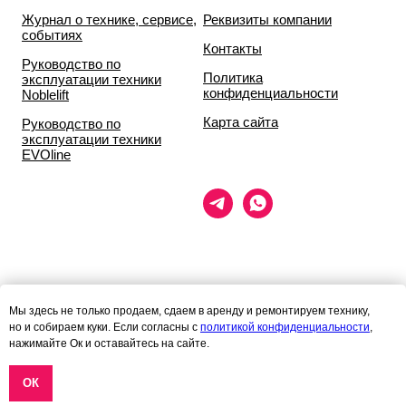
Журнал о технике, сервисе,
Реквизиты компании
событиях
Контакты
Руководство по
Политика
эксплуатации техники
конфиденциальности
Noblelift
Карта сайта
Руководство по
эксплуатации техники
EVOline
Данный сайт носит исключительно информационный характер и ни
Мы здесь не только продаем, сдаем в аренду и ремонтируем технику,
при каких условиях
но и собираем куки. Если согласны с
политикой конфиденциальности
,
информационные материалы и цены, размещённые на сайте, не
нажимайте Ок и оставайтесь на сайте.
являются публичной офертой,
определяемой положениями статей 435 и 437 гражданского кодекса
РФ.
ОК