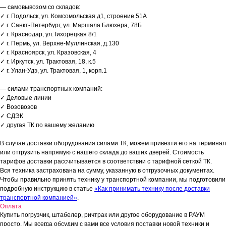
— самовывозом со складов:
✓ г. Подольск, ул. Комсомольская д1, строение 51А
✓ г. Санкт-Петербург, ул. Маршала Блюхера, 78Б
✓ г. Краснодар, ул.Тихорецкая 8/1
✓ г. Пермь, ул. Верхне-Муллинская, д.130
✓ г. Красноярск, ул. Кразовская, 4
✓ г. Иркутск, ул. Трактовая, 18, к.5
✓ г. Улан-Удэ, ул. Трактовая, 1, корп.1
— силами транспортных компаний:
✓ Деловые линии
✓ Возовозов
✓ СДЭК
✓ другая ТК по вашему желанию
В случае доставки оборудования силами ТК, можем привезти его на терминал
или отгрузить напрямую с нашего склада до ваших дверей. Стоимость
тарифов доставки рассчитывается в соответствии с тарифной сеткой ТК.
Вся техника застрахована на сумму, указанную в отгрузочных документах.
Чтобы правильно принять технику у транспортной компании, мы подготовили
подробную инструкцию в статье
«Как принимать технику после доставки
транспортной компанией»
.
Оплата
Купить погрузчик, штабелер, ричтрак или другое оборудование в РАУМ
просто. Мы всегда обсудим с вами все условия поставки новой техники и