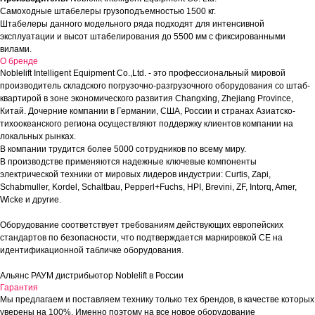
Самоходные штабелеры грузоподъемностью 1500 кг.
Штабелеры данного модельного ряда подходят для интенсивной
эксплуатации и высот штабелирования до 5500 мм с фиксированными
вилами.
О бренде
Noblelift Intelligent Equipment Co.,Ltd. - это профессиональный мировой
производитель складского погрузочно-разгрузочного оборудования со штаб-
квартирой в зоне экономического развития Changxing, Zhejiang Province,
Китай. Дочерние компании в Германии, США, России и странах Азиатско-
тихоокеанского региона осуществляют поддержку клиентов компании на
локальных рынках.
В компании трудится более 5000 сотрудников по всему миру.
В производстве применяются надежные ключевые компоненты
электрической техники от мировых лидеров индустрии: Curtis, Zapi,
Schabmuller, Kordel, Schaltbau, Pepperl+Fuchs, HPI, Brevini, ZF, Intorq, Amer,
Wicke и другие.
Оборудование соответствует требованиям действующих европейских
стандартов по безопасности, что подтверждается маркировкой СЕ на
идентификационной табличке оборудования.
Альянс РАУМ дистрибьютор Noblelift в России
Гарантия
Мы предлагаем и поставляем технику только тех брендов, в качестве которых
уверены на 100%. Именно поэтому на все новое оборудование