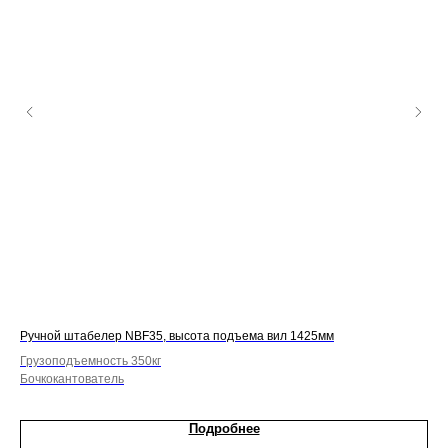
Ручной штабелер NBF35, высота подъема вил 1425мм
Руч
Грузоподъемность 350кг
Гру
Бочкокантователь
Ви
Подробнее