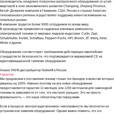
производитель складского погрузочно-разгрузочного оборудования со штаб-
квартирой в зоне экономического развития Changxing, Zhejiang Province,
Китай. Дочерние компании в Германии, США, России и странах Азиатско-
тихоокеанского региона осуществляют поддержку клиентов компании на
локальных рынках.
В компании трудится более 5000 сотрудников по всему миру.
В производстве применяются надежные ключевые компоненты
электрической техники от мировых лидеров индустрии: Curtis, Zapi,
Schabmuller, Kordel, Schaltbau, Pepperl+Fuchs, HPI, Brevini, ZF, Intorq, Amer,
Wicke и другие.
Оборудование соответствует требованиям действующих европейских
стандартов по безопасности, что подтверждается маркировкой СЕ на
идентификационной табличке оборудования.
Альянс РАУМ дистрибьютор Noblelift в России
Гарантия
Мы предлагаем и поставляем технику только тех брендов, в качестве которых
уверены на 100%. Именно поэтому на все новое оборудование
предоставляется гарантия 12 месяцев, или 1200 моточасов для самоходной
техники (в зависимости от того, что наступит раньше). Это не просто
формальность — это наше обязательство перед вами.
Если в процессе эксплуатации возникнут неисправности, мы бесплатно их
устраним или заменим оборудование. Однако важно помнить, что это