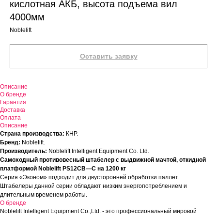
кислотная АКБ, высота подъема вил
4000мм
Noblelift
Оставить заявку
Описание
О бренде
Гарантия
Доставка
Оплата
Описание
Страна производства:
КНР.
Бренд:
Noblelift.
Производитель:
Noblelift Intelligent Equipment Co. Ltd.
Самоходный противовесный штабелер с выдвижной мачтой, откидной
платформой Noblelift PS12CB—C на 1200 кг
Серия «Эконом» подходит для двусторонней обработки паллет.
Штабелеры данной серии обладают низким энергопотреблением и
длительным временем работы.
О бренде
Noblelift Intelligent Equipment Co.,Ltd. - это профессиональный мировой