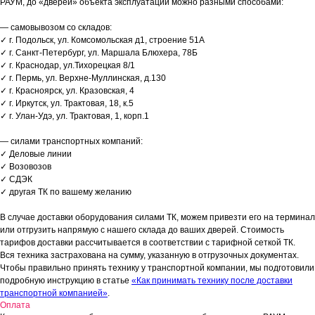
РАУМ, до «дверей» объекта эксплуатации можно разными способами:
— самовывозом со складов:
✓ г. Подольск, ул. Комсомольская д1, строение 51А
✓ г. Санкт-Петербург, ул. Маршала Блюхера, 78Б
✓ г. Краснодар, ул.Тихорецкая 8/1
✓ г. Пермь, ул. Верхне-Муллинская, д.130
✓ г. Красноярск, ул. Кразовская, 4
✓ г. Иркутск, ул. Трактовая, 18, к.5
✓ г. Улан-Удэ, ул. Трактовая, 1, корп.1
— силами транспортных компаний:
✓ Деловые линии
✓ Возовозов
✓ СДЭК
✓ другая ТК по вашему желанию
В случае доставки оборудования силами ТК, можем привезти его на терминал
или отгрузить напрямую с нашего склада до ваших дверей. Стоимость
тарифов доставки рассчитывается в соответствии с тарифной сеткой ТК.
Вся техника застрахована на сумму, указанную в отгрузочных документах.
Чтобы правильно принять технику у транспортной компании, мы подготовили
подробную инструкцию в статье
«Как принимать технику после доставки
транспортной компанией»
.
Оплата