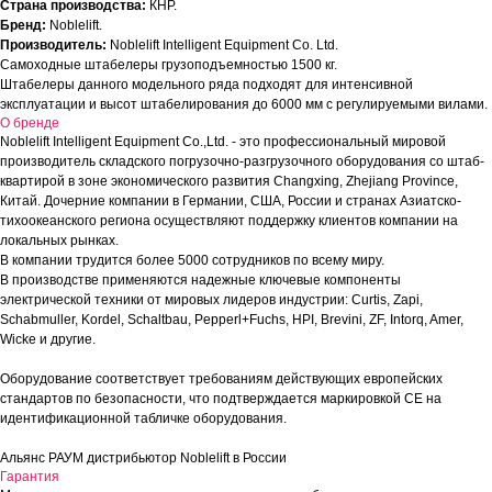
Страна производства:
КНР.
Бренд:
Noblelift.
Производитель:
Noblelift Intelligent Equipment Co. Ltd.
Самоходные штабелеры грузоподъемностью 1500 кг.
Штабелеры данного модельного ряда подходят для интенсивной
эксплуатации и высот штабелирования до 6000 мм с регулируемыми вилами.
О бренде
Noblelift Intelligent Equipment Co.,Ltd. - это профессиональный мировой
производитель складского погрузочно-разгрузочного оборудования со штаб-
квартирой в зоне экономического развития Changxing, Zhejiang Province,
Китай. Дочерние компании в Германии, США, России и странах Азиатско-
тихоокеанского региона осуществляют поддержку клиентов компании на
локальных рынках.
В компании трудится более 5000 сотрудников по всему миру.
В производстве применяются надежные ключевые компоненты
электрической техники от мировых лидеров индустрии: Curtis, Zapi,
Schabmuller, Kordel, Schaltbau, Pepperl+Fuchs, HPI, Brevini, ZF, Intorq, Amer,
Wicke и другие.
Оборудование соответствует требованиям действующих европейских
стандартов по безопасности, что подтверждается маркировкой СЕ на
идентификационной табличке оборудования.
Альянс РАУМ дистрибьютор Noblelift в России
Гарантия