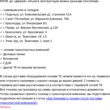
РАУМ, до «дверей» объекта эксплуатации можно разными способами:
— самовывозом со складов:
✓ г. Подольск, ул. Комсомольская д1, строение 51А
✓ г. Санкт-Петербург, ул. Маршала Блюхера, 78Б
✓ г. Краснодар, ул.Тихорецкая 8/1
✓ г. Пермь, ул. Верхне-Муллинская, д.130
✓ г. Красноярск, ул. Кразовская, 4
✓ г. Иркутск, ул. Трактовая, 18, к.5
✓ г. Улан-Удэ, ул. Трактовая, 1, корп.1
— силами транспортных компаний:
✓ Деловые линии
✓ Возовозов
✓ СДЭК
✓ другая ТК по вашему желанию
В случае доставки оборудования силами ТК, можем привезти его на терминал
или отгрузить напрямую с нашего склада до ваших дверей. Стоимость
тарифов доставки рассчитывается в соответствии с тарифной сеткой ТК.
Вся техника застрахована на сумму, указанную в отгрузочных документах.
Чтобы правильно принять технику у транспортной компании, мы подготовили
подробную инструкцию в статье
«Как принимать технику после доставки
транспортной компанией»
.
Оплата