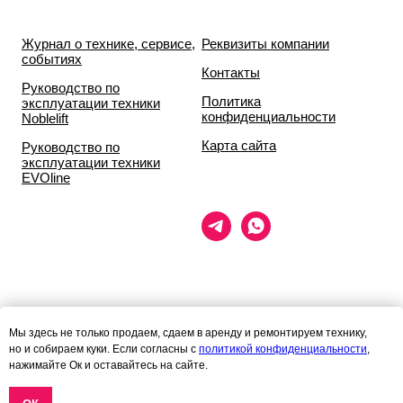
Журнал о технике, сервисе,
Реквизиты компании
событиях
Контакты
Руководство по
Политика
эксплуатации техники
конфиденциальности
Noblelift
Карта сайта
Руководство по
эксплуатации техники
EVOline
Данный сайт носит исключительно информационный характер и ни
Мы здесь не только продаем, сдаем в аренду и ремонтируем технику,
при каких условиях
но и собираем куки. Если согласны с
политикой конфиденциальности
,
информационные материалы и цены, размещённые на сайте, не
нажимайте Ок и оставайтесь на сайте.
являются публичной офертой,
определяемой положениями статей 435 и 437 гражданского кодекса
РФ.