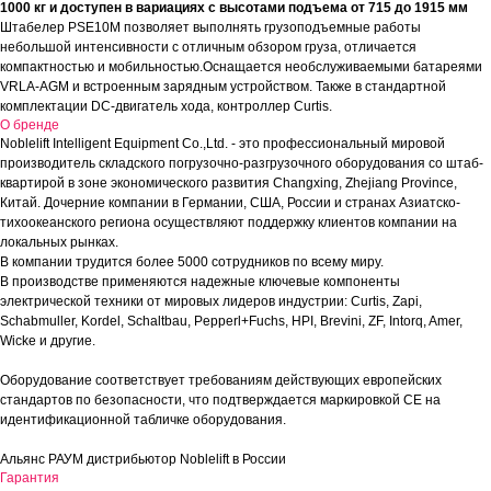
1000 кг и доступен в вариациях с высотами подъема от 715 до 1915 мм
Штабелер PSE10M позволяет выполнять грузоподъемные работы
небольшой интенсивности с отличным обзором груза, отличается
компактностью и мобильностью.Оснащается необслуживаемыми батареями
VRLA-AGM и встроенным зарядным устройством. Также в стандартной
комплектации DC-двигатель хода, контроллер Curtis.
О бренде
Noblelift Intelligent Equipment Co.,Ltd. - это профессиональный мировой
производитель складского погрузочно-разгрузочного оборудования со штаб-
квартирой в зоне экономического развития Changxing, Zhejiang Province,
Китай. Дочерние компании в Германии, США, России и странах Азиатско-
тихоокеанского региона осуществляют поддержку клиентов компании на
локальных рынках.
В компании трудится более 5000 сотрудников по всему миру.
В производстве применяются надежные ключевые компоненты
электрической техники от мировых лидеров индустрии: Curtis, Zapi,
Schabmuller, Kordel, Schaltbau, Pepperl+Fuchs, HPI, Brevini, ZF, Intorq, Amer,
Wicke и другие.
Оборудование соответствует требованиям действующих европейских
стандартов по безопасности, что подтверждается маркировкой СЕ на
идентификационной табличке оборудования.
Альянс РАУМ дистрибьютор Noblelift в России
Гарантия