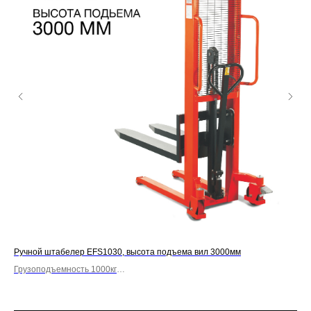
Ручной штабелер EFS1030, высота подъема вил 3000мм
Руч
Грузоподъемность 1000кг
Гру
Вилы фиксированные
Ви