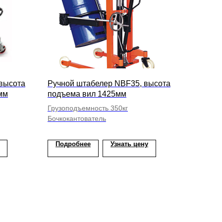
высота
Ручной штабелер NBF35, высота
мм
подъема вил 1425мм
Грузоподъемность 350кг
Бочкокантователь
Подробнее
Узнать цену