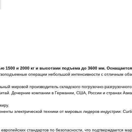
 1500 и 2000 кг и высотами подъема до 3600 мм. Оснащаетс
зоподъемные операции небольшой интенсивности с отличным обзо
иональный мировой производитель складского погрузочно-разгрузочно
, Китай. Дочерние компании в Германии, США, России и странах Аз
миру.
ты электрической техники от мировых лидеров индустрии: Curtis, Z
европейских стандартов по безопасности, что подтверждается ма