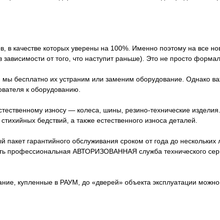
в, в качестве которых уверены на 100%. Именно поэтому на все н
 зависимости от того, что наступит раньше). Это не просто форма
, мы бесплатно их устраним или заменим оборудование. Однако ва
ователя к оборудованию.
стественному износу — колеса, шины, резино-технические издели
стихийных бедствий, а также естественного износа деталей.
акет гарантийного обслуживания сроком от года до нескольких лет
сть профессиональная АВТОРИЗОВАННАЯ служба технического серв
вание, купленные в РАУМ, до «дверей» объекта эксплуатации можн