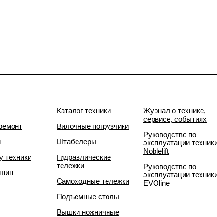
Каталог техники
Журнал о технике,
сервисе, событиях
ремонт
Вилочные погрузчики
Руководство по
и
Штабелеры
эксплуатации техник
Noblelift
у техники
Гидравлические
тележки
Руководство по
 шин
эксплуатации техник
Самоходные тележки
EVOline
Подъемные столы
Вышки ножничные