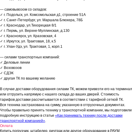
— самовывозом со складов:
✓ г. Подольск, ул. Комсомольская д1, строение 51А
✓ г. Санкт-Петербург, ул. Маршала Блюхера, 78Б
✓ г. Краснодар, ул.Тихорецкая 8/1
✓ г. Пермь, ул. Верхне-Муллинская, д.130
✓ г. Красноярск, ул. Кразовская, 4
✓ г. Иркутск, ул. Трактовая, 18, к.5
✓ г. Улан-Удэ, ул. Трактовая, 1, корп.1
— силами транспортных компаний:
✓ Деловые линии
✓ Возовозов
✓ СДЭК
✓ другая ТК по вашему желанию
В случае доставки оборудования силами ТК, можем привезти его на терминал
или отгрузить напрямую с нашего склада до ваших дверей. Стоимость
тарифов доставки рассчитывается в соответствии с тарифной сеткой ТК.
Вся техника застрахована на сумму, указанную в отгрузочных документах.
Чтобы правильно принять технику у транспортной компании, мы подготовили
подробную инструкцию в статье
«Как принимать технику после доставки
транспортной компанией»
.
Оплата
Купить погрузчик, штабелер, ричтрак или другое оборудование в РАУМ