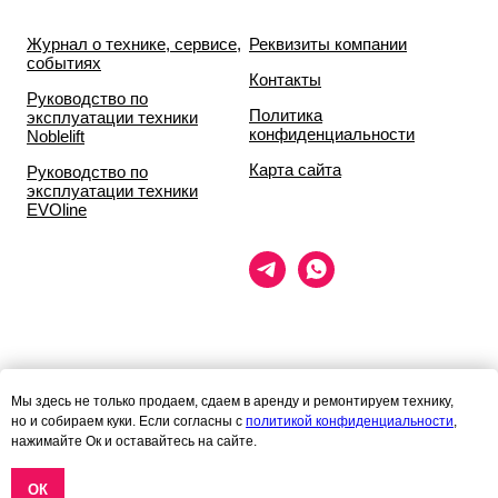
Журнал о технике, сервисе,
Реквизиты компании
событиях
Контакты
Руководство по
Политика
эксплуатации техники
конфиденциальности
Noblelift
Карта сайта
Руководство по
эксплуатации техники
EVOline
Данный сайт носит исключительно информационный характер и ни
Мы здесь не только продаем, сдаем в аренду и ремонтируем технику,
при каких условиях
но и собираем куки. Если согласны с
политикой конфиденциальности
,
информационные материалы и цены, размещённые на сайте, не
нажимайте Ок и оставайтесь на сайте.
являются публичной офертой,
определяемой положениями статей 435 и 437 гражданского кодекса
РФ.
ОК