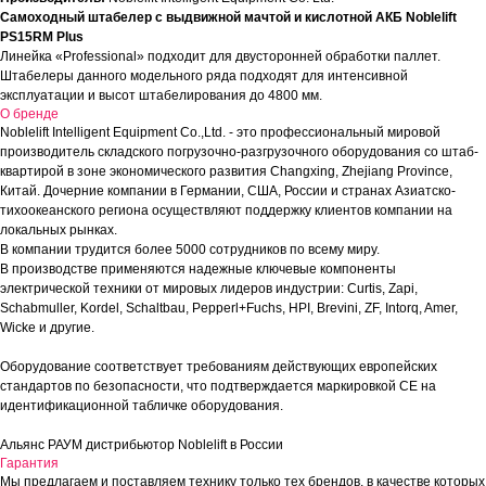
Самоходный штабелер с выдвижной мачтой и кислотной АКБ Noblelift
PS15RM Plus
Линейка «Professional» подходит для двусторонней обработки паллет.
Штабелеры данного модельного ряда подходят для интенсивной
эксплуатации и высот штабелирования до 4800 мм.
О бренде
Noblelift Intelligent Equipment Co.,Ltd. - это профессиональный мировой
производитель складского погрузочно-разгрузочного оборудования со штаб-
квартирой в зоне экономического развития Changxing, Zhejiang Province,
Китай. Дочерние компании в Германии, США, России и странах Азиатско-
тихоокеанского региона осуществляют поддержку клиентов компании на
локальных рынках.
В компании трудится более 5000 сотрудников по всему миру.
В производстве применяются надежные ключевые компоненты
электрической техники от мировых лидеров индустрии: Curtis, Zapi,
Schabmuller, Kordel, Schaltbau, Pepperl+Fuchs, HPI, Brevini, ZF, Intorq, Amer,
Wicke и другие.
Оборудование соответствует требованиям действующих европейских
стандартов по безопасности, что подтверждается маркировкой СЕ на
идентификационной табличке оборудования.
Альянс РАУМ дистрибьютор Noblelift в России
Гарантия
Мы предлагаем и поставляем технику только тех брендов, в качестве которых