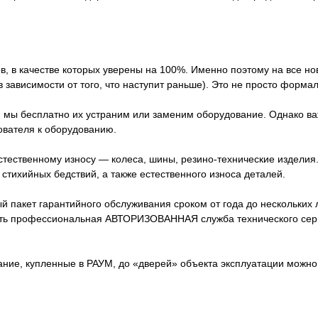
в, в качестве которых уверены на 100%. Именно поэтому на все н
 зависимости от того, что наступит раньше). Это не просто форма
, мы бесплатно их устраним или заменим оборудование. Однако ва
ователя к оборудованию.
стественному износу — колеса, шины, резино-технические издели
стихийных бедствий, а также естественного износа деталей.
акет гарантийного обслуживания сроком от года до нескольких лет
сть профессиональная АВТОРИЗОВАННАЯ служба технического серв
вание, купленные в РАУМ, до «дверей» объекта эксплуатации можн