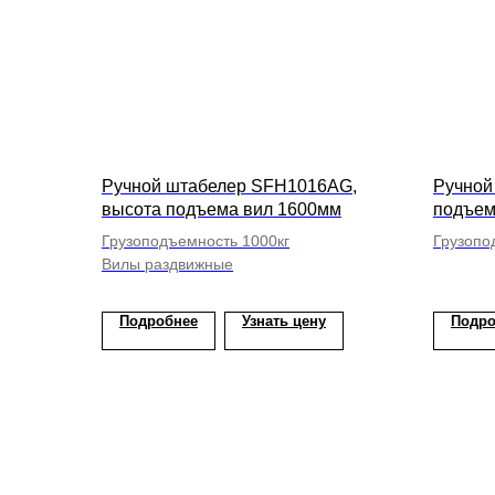
Ручной штабелер SFH1016AG,
Ручной
высота подъема вил 1600мм
подъем
Грузоподъемность 1000кг
Грузопо
Вилы раздвижные
С плат
Подробнее
Узнать цену
Подро