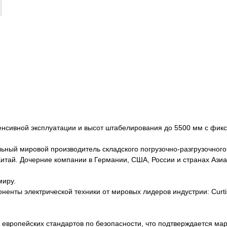
енсивной эксплуатации и высот штабелирования до 5500 мм с фик
иональный мировой производитель складского погрузочно-разгрузочно
, Китай. Дочерние компании в Германии, США, России и странах Аз
миру.
ты электрической техники от мировых лидеров индустрии: Curtis, Z
европейских стандартов по безопасности, что подтверждается ма