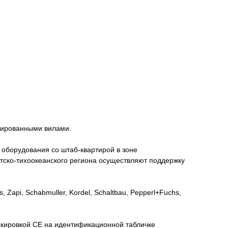
сированными вилами.
го оборудования со штаб-квартирой в зоне
иатско-тихоокеанского региона осуществляют поддержку
api, Schabmuller, Kordel, Schaltbau, Pepperl+Fuchs,
ркировкой СЕ на идентификационной табличке