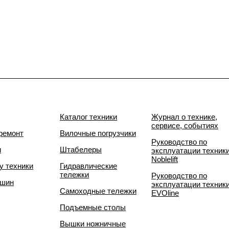
Каталог техники
Журнал о технике,
сервисе, событиях
ремонт
Вилочные погрузчики
Руководство по
и
Штабелеры
эксплуатации техник
Noblelift
у техники
Гидравлические
тележки
Руководство по
 шин
эксплуатации техник
Самоходные тележки
EVOline
Подъемные столы
Вышки ножничные