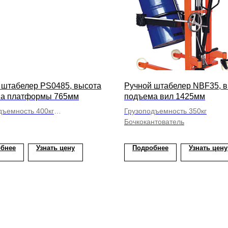
 штабелер PS0485, высота
Ручной штабелер NBF35, 
а платформы 765мм
подъема вил 1425мм
дъемность 400кг
Грузоподъемность 350кг
формой
Бочкокантователь
бнее
Узнать цену
Подробнее
Узнать цену