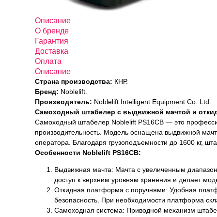
Описание
О бренде
Гарантия
Доставка
Оплата
Описание
Страна производства:
КНР.
Бренд:
Noblelift.
Производитель:
Noblelift Intelligent Equipment Co. Ltd.
Самоходный штабелер с выдвижной мачтой и откидн
Самоходный штабелер Noblelift PS16CB — это профессио
производительность. Модель оснащена выдвижной мачто
оператора. Благодаря грузоподъемности до 1600 кг, шта
Особенности Noblelift PS16CB:
Выдвижная мачта: Мачта с увеличенным диапазон
доступ к верхним уровням хранения и делает мод
Откидная платформа с поручнями: Удобная платф
безопасность. При необходимости платформа скла
Самоходная система: Приводной механизм штабел