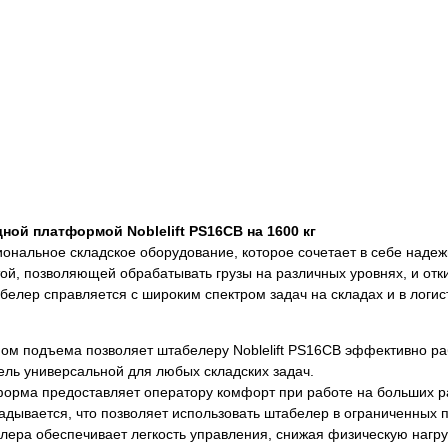
ой платформой Noblelift PS16CB на 1600 кг
нальное складское оборудование, которое сочетает в себе надежн
й, позволяющей обрабатывать грузы на различных уровнях, и от
белер справляется с широким спектром задач на складах и в логис
ом подъема позволяет штабелеру Noblelift PS16CB эффективно ра
ель универсальной для любых складских задач.
орма предоставляет оператору комфорт при работе на больших р
дывается, что позволяет использовать штабелер в ограниченных п
ера обеспечивает легкость управления, снижая физическую нагруз