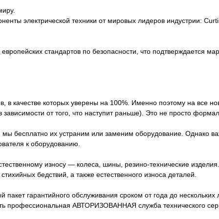
миру.
ты электрической техники от мировых лидеров индустрии: Curtis, Z
европейских стандартов по безопасности, что подтверждается ма
в, в качестве которых уверены на 100%. Именно поэтому на все н
 зависимости от того, что наступит раньше). Это не просто форма
, мы бесплатно их устраним или заменим оборудование. Однако ва
ователя к оборудованию.
стественному износу — колеса, шины, резино-технические издели
стихийных бедствий, а также естественного износа деталей.
акет гарантийного обслуживания сроком от года до нескольких лет
сть профессиональная АВТОРИЗОВАННАЯ служба технического серв