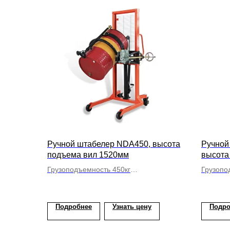
Ручной штабелер NDA450, высота
Ручной
подъема вил 1520мм
высота
Грузоподъемность 450кг
Грузопо
Бочкокантователь
Вилы ф
Подробнее
Узнать цену
Подро