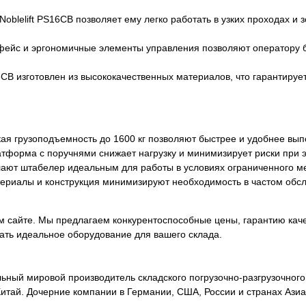
oblelift PS16CB позволяет ему легко работать в узких проходах и
фейс и эргономичные элементы управления позволяют оператору б
16CB изготовлен из высококачественных материалов, что гарантируе
я грузоподъемность до 1600 кг позволяют быстрее и удобнее вып
тформа с поручнями снижает нагрузку и минимизирует риски при э
ают штабелер идеальным для работы в условиях ограниченного ме
ериалы и конструкция минимизируют необходимость в частом обс
шем сайте. Мы предлагаем конкурентоспособные цены, гарантию кач
ать идеальное оборудование для вашего склада.
иональный мировой производитель складского погрузочно-разгрузочно
, Китай. Дочерние компании в Германии, США, России и странах Аз