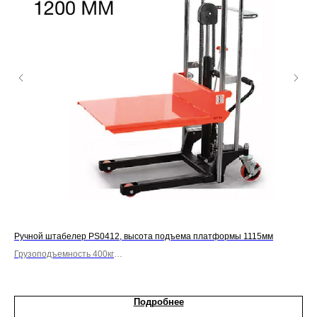
Ручной штабелер PS0412, высота подъема платформы 1115мм
Ру
Грузоподъемность 400кг
Гру
С платформой
С 
Подробнее