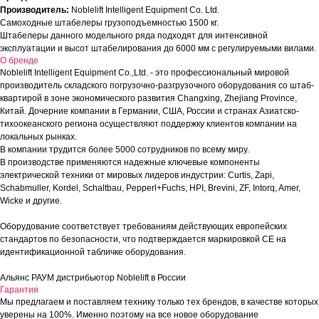
Производитель:
Noblelift Intelligent Equipment Co. Ltd.
Самоходные штабелеры грузоподъемностью 1500 кг.
Штабелеры данного модельного ряда подходят для интенсивной
эксплуатации и высот штабелирования до 6000 мм с регулируемыми вилами.
О бренде
Noblelift Intelligent Equipment Co.,Ltd. - это профессиональный мировой
производитель складского погрузочно-разгрузочного оборудования со штаб-
квартирой в зоне экономического развития Changxing, Zhejiang Province,
Китай. Дочерние компании в Германии, США, России и странах Азиатско-
тихоокеанского региона осуществляют поддержку клиентов компании на
локальных рынках.
В компании трудится более 5000 сотрудников по всему миру.
В производстве применяются надежные ключевые компоненты
электрической техники от мировых лидеров индустрии: Curtis, Zapi,
Schabmuller, Kordel, Schaltbau, Pepperl+Fuchs, HPI, Brevini, ZF, Intorq, Amer,
Wicke и другие.
Оборудование соответствует требованиям действующих европейских
стандартов по безопасности, что подтверждается маркировкой СЕ на
идентификационной табличке оборудования.
Альянс РАУМ дистрибьютор Noblelift в России
Гарантия
Мы предлагаем и поставляем технику только тех брендов, в качестве которых
уверены на 100%. Именно поэтому на все новое оборудование