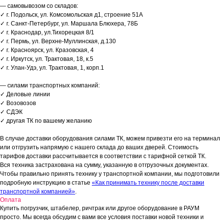
— самовывозом со складов:
✓ г. Подольск, ул. Комсомольская д1, строение 51А
✓ г. Санкт-Петербург, ул. Маршала Блюхера, 78Б
✓ г. Краснодар, ул.Тихорецкая 8/1
✓ г. Пермь, ул. Верхне-Муллинская, д.130
✓ г. Красноярск, ул. Кразовская, 4
✓ г. Иркутск, ул. Трактовая, 18, к.5
✓ г. Улан-Удэ, ул. Трактовая, 1, корп.1
— силами транспортных компаний:
✓ Деловые линии
✓ Возовозов
✓ СДЭК
✓ другая ТК по вашему желанию
В случае доставки оборудования силами ТК, можем привезти его на терминал
или отгрузить напрямую с нашего склада до ваших дверей. Стоимость
тарифов доставки рассчитывается в соответствии с тарифной сеткой ТК.
Вся техника застрахована на сумму, указанную в отгрузочных документах.
Чтобы правильно принять технику у транспортной компании, мы подготовили
подробную инструкцию в статье
«Как принимать технику после доставки
транспортной компанией»
.
Оплата
Купить погрузчик, штабелер, ричтрак или другое оборудование в РАУМ
просто. Мы всегда обсудим с вами все условия поставки новой техники и