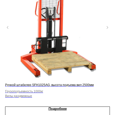
Ручной штабелер SFH1025AG, высота подъема вил 2500мм
Руч
Грузоподъемность 1000кг
Гру
Вилы раздвижные
Боч
Подробнее