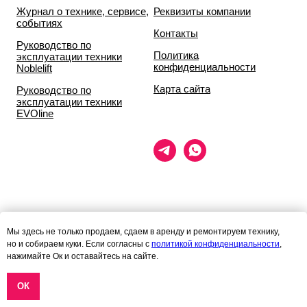
Журнал о технике, сервисе,
Реквизиты компании
событиях
Контакты
Руководство по
Политика
эксплуатации техники
конфиденциальности
Noblelift
Карта сайта
Руководство по
эксплуатации техники
EVOline
Данный сайт носит исключительно информационный характер и ни
Мы здесь не только продаем, сдаем в аренду и ремонтируем технику,
при каких условиях
но и собираем куки. Если согласны с
политикой конфиденциальности
,
информационные материалы и цены, размещённые на сайте, не
нажимайте Ок и оставайтесь на сайте.
являются публичной офертой,
определяемой положениями статей 435 и 437 гражданского кодекса
РФ.
ОК