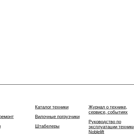
Каталог техники
Журнал о технике,
сервисе, событиях
ремонт
Вилочные погрузчики
Руководство по
и
Штабелеры
эксплуатации техник
Noblelift