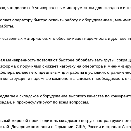
ов, что делает её универсальным инструментом для складов с инт
оляет оператору быстро освоить работу с оборудованием, миними
работы.
качественных материалов, что обеспечивает надежность и долговеч
ая маневренность позволяют быстрее обрабатывать грузы, сокращ
тформа с поручнями снижает нагрузку на оператора и минимизируе
белера делают его идеальным для работы в условиях ограниченно
 конструкция и надежные компоненты снижают необходимость в ч
предлагаем складское оборудование высокого качества по конкуре
задач, и проконсультируют по всем вопросам.
иональный мировой производитель складского погрузочно-разгрузочно
, Китай. Дочерние компании в Германии, США, России и странах Аз