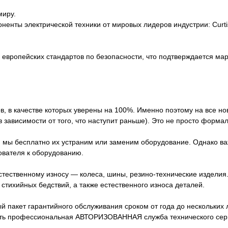
миру.
ты электрической техники от мировых лидеров индустрии: Curtis, Z
европейских стандартов по безопасности, что подтверждается ма
в, в качестве которых уверены на 100%. Именно поэтому на все н
 зависимости от того, что наступит раньше). Это не просто форма
, мы бесплатно их устраним или заменим оборудование. Однако ва
ователя к оборудованию.
стественному износу — колеса, шины, резино-технические издели
стихийных бедствий, а также естественного износа деталей.
акет гарантийного обслуживания сроком от года до нескольких лет
сть профессиональная АВТОРИЗОВАННАЯ служба технического серв