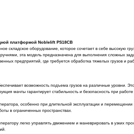
ной платформой Noblelift PS18CB
ое складское оборудование, которое сочетает в себе высокую гру
оручнями, эта модель предназначена для выполнения сложных за
венных предприятий, где требуется обработка тяжелых грузов и раб
еспечивает возможность подъема грузов на различные уровни. Эт
укция мачты гарантирует стабильность и безопасность при работе 
ератора, особенно при длительной эксплуатации и перемещении 
оты в ограниченных пространствах.
оператору легко управлять движением и маневрировать в узких пр
ий.