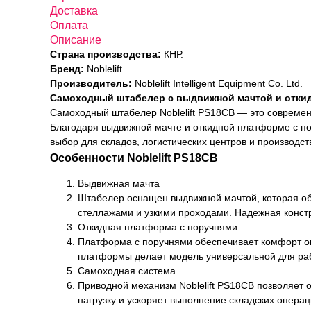
Доставка
Оплата
Описание
Страна производства:
КНР.
Бренд:
Noblelift.
Производитель:
Noblelift Intelligent Equipment Co. Ltd.
Самоходный штабелер с выдвижной мачтой и откид
Самоходный штабелер Noblelift PS18CB — это современн
Благодаря выдвижной мачте и откидной платформе с п
выбор для складов, логистических центров и производст
Особенности Noblelift PS18CB
Выдвижная мачта
Штабелер оснащен выдвижной мачтой, которая об
стеллажами и узкими проходами. Надежная констр
Откидная платформа с поручнями
Платформа с поручнями обеспечивает комфорт оп
платформы делает модель универсальной для раб
Самоходная система
Приводной механизм Noblelift PS18CB позволяет 
нагрузку и ускоряет выполнение складских операц