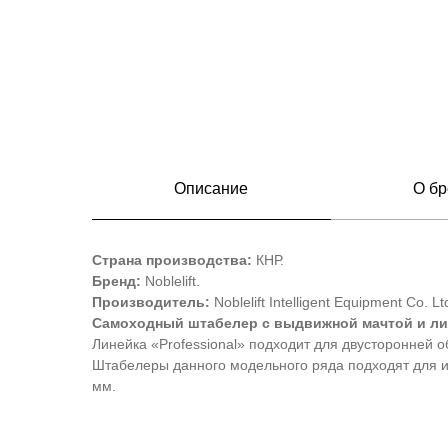
Описание
О бр
Страна производства:
КНР.
Бренд:
Noblelift.
Производитель:
Noblelift Intelligent Equipment Co. Lt
Самоходный штабелер с выдвижной мачтой и лит
Линейка «Professional» подходит для двусторонней о
Штабелеры данного модельного ряда подходят для и
мм.