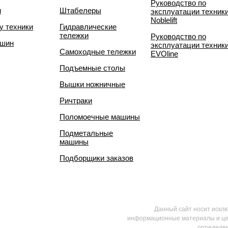
Руководство по
и
Штабелеры
эксплуатации техник
Noblelift
у техники
Гидравлические
тележки
Руководство по
 шин
эксплуатации техник
Самоходные тележки
EVOline
Подъемные столы
Вышки ножничные
Ричтраки
Поломоечные машины
Подметальные
машины
Подборщики заказов
Данный сайт носит искл
информационные материалы и цен
определяе