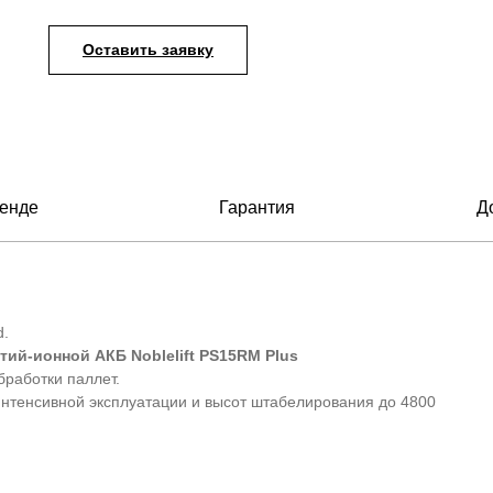
Оставить заявку
енде
Гарантия
Д
d.
ий-ионной АКБ Noblelift PS15RM Plus
бработки паллет.
нтенсивной эксплуатации и высот штабелирования до 4800