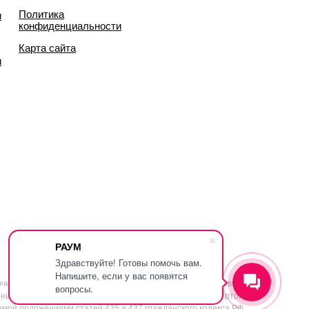
Политика
и
конфиденциальности
Карта сайта
и
РАУМ
Здравствуйте! Готовы помочь вам.
Напишите, если у вас появятся
ючительно информационный характер и ни при каких условиях
вопросы.
ы, размещённые на сайте, не являются публичной офертой,
мой положениями статей 435 и 437 гражданского кодекса РФ.