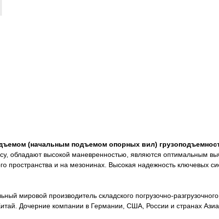
ъемом (начальным подъемом опорных вил) грузоподъемность
су, обладают высокой маневренностью, являются оптимальным вы
ого пространства и на мезонинах. Высокая надежность ключевых си
иональный мировой производитель складского погрузочно-разгрузочно
, Китай. Дочерние компании в Германии, США, России и странах Аз