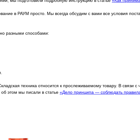
ании, мы подготовили подробную инструкцию в статье
«Как принима
дование в РАУМ просто. Мы всегда обсудим с вами все условия пос
жно разными способами:
.
Складская техника относится к прослеживаемому товару. В связи с
об этом мы писали в статье
«Дело принципа — соблюдать правил