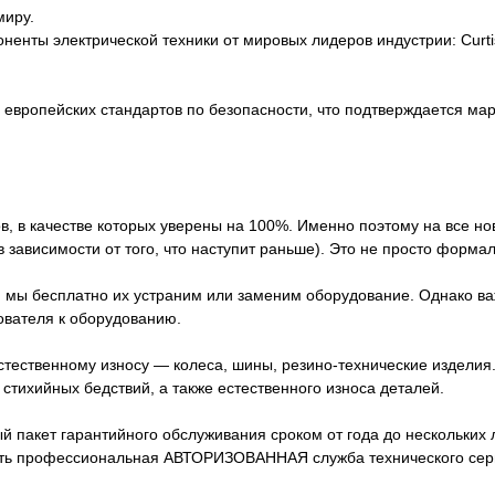
миру.
ты электрической техники от мировых лидеров индустрии: Curtis, Z
европейских стандартов по безопасности, что подтверждается ма
в, в качестве которых уверены на 100%. Именно поэтому на все н
 зависимости от того, что наступит раньше). Это не просто форма
, мы бесплатно их устраним или заменим оборудование. Однако ва
ователя к оборудованию.
стественному износу — колеса, шины, резино-технические издели
стихийных бедствий, а также естественного износа деталей.
акет гарантийного обслуживания сроком от года до нескольких лет
сть профессиональная АВТОРИЗОВАННАЯ служба технического серв