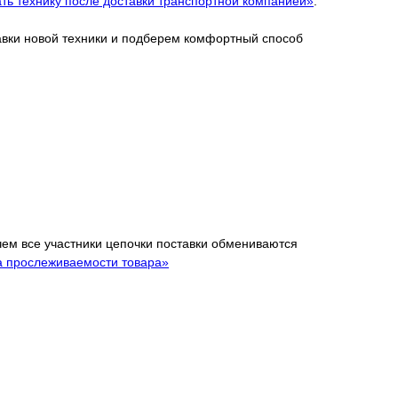
ть технику после доставки транспортной компанией»
.
тавки новой техники и подберем комфортный способ
 чем все участники цепочки поставки обмениваются
а прослеживаемости товара»