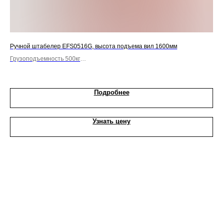
Ручной штабелер EFS0516G, высота подъема вил 1600мм
Руч
Грузоподъемность 500кг
Гру
Вилы фиксированные
С 
Подробнее
Узнать цену