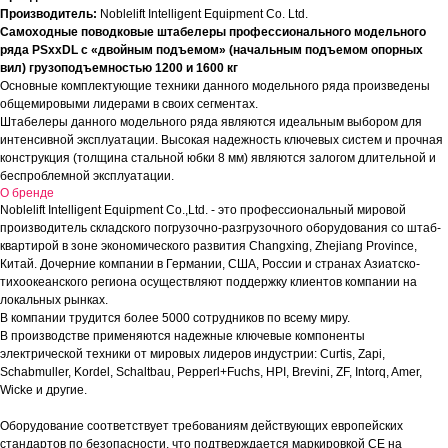
Производитель:
Noblelift Intelligent Equipment Co. Ltd.
Самоходные поводковые штабелеры профессионального модельного
ряда PSxxDL с «двойным подъемом» (начальным подъемом опорных
вил) грузоподъемностью 1200 и 1600 кг
Основные комплектующие техники данного модельного ряда произведены
общемировыми лидерами в своих сегментах.
Штабелеры данного модельного ряда являются идеальным выбором для
интенсивной эксплуатации. Высокая надежность ключевых систем и прочная
конструкция (толщина стальной юбки 8 мм) являются залогом длительной и
беспроблемной эксплуатации.
О бренде
Noblelift Intelligent Equipment Co.,Ltd. - это профессиональный мировой
производитель складского погрузочно-разгрузочного оборудования со штаб-
квартирой в зоне экономического развития Changxing, Zhejiang Province,
Китай. Дочерние компании в Германии, США, России и странах Азиатско-
тихоокеанского региона осуществляют поддержку клиентов компании на
локальных рынках.
В компании трудится более 5000 сотрудников по всему миру.
В производстве применяются надежные ключевые компоненты
электрической техники от мировых лидеров индустрии: Curtis, Zapi,
Schabmuller, Kordel, Schaltbau, Pepperl+Fuchs, HPI, Brevini, ZF, Intorq, Amer,
Wicke и другие.
Оборудование соответствует требованиям действующих европейских
стандартов по безопасности, что подтверждается маркировкой СЕ на