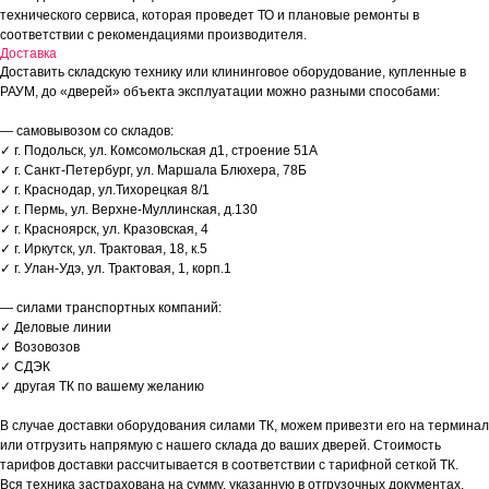
технического сервиса, которая проведет ТО и плановые ремонты в
соответствии с рекомендациями производителя.
Доставка
Доставить складскую технику или клининговое оборудование, купленные в
РАУМ, до «дверей» объекта эксплуатации можно разными способами:
— самовывозом со складов:
✓ г. Подольск, ул. Комсомольская д1, строение 51А
✓ г. Санкт-Петербург, ул. Маршала Блюхера, 78Б
✓ г. Краснодар, ул.Тихорецкая 8/1
✓ г. Пермь, ул. Верхне-Муллинская, д.130
✓ г. Красноярск, ул. Кразовская, 4
✓ г. Иркутск, ул. Трактовая, 18, к.5
✓ г. Улан-Удэ, ул. Трактовая, 1, корп.1
— силами транспортных компаний:
✓ Деловые линии
✓ Возовозов
✓ СДЭК
✓ другая ТК по вашему желанию
В случае доставки оборудования силами ТК, можем привезти его на терминал
или отгрузить напрямую с нашего склада до ваших дверей. Стоимость
тарифов доставки рассчитывается в соответствии с тарифной сеткой ТК.
Вся техника застрахована на сумму, указанную в отгрузочных документах.