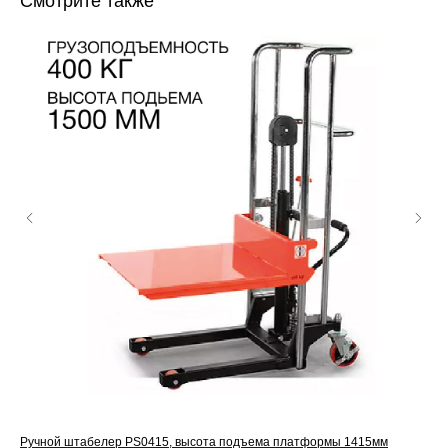
Смотрите также
Ручной штабелер PS0415, высота подъема платформы 1415мм
Руч