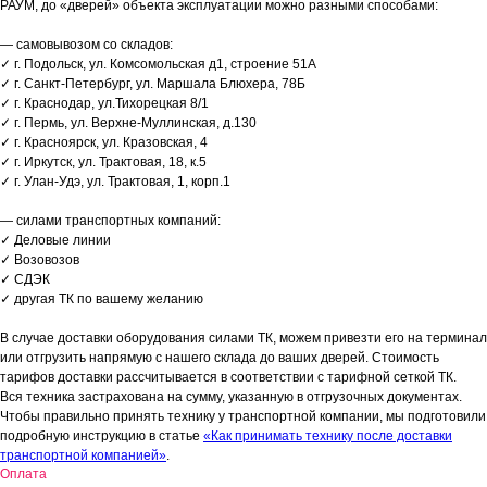
РАУМ, до «дверей» объекта эксплуатации можно разными способами:
— самовывозом со складов:
✓ г. Подольск, ул. Комсомольская д1, строение 51А
✓ г. Санкт-Петербург, ул. Маршала Блюхера, 78Б
✓ г. Краснодар, ул.Тихорецкая 8/1
✓ г. Пермь, ул. Верхне-Муллинская, д.130
✓ г. Красноярск, ул. Кразовская, 4
✓ г. Иркутск, ул. Трактовая, 18, к.5
✓ г. Улан-Удэ, ул. Трактовая, 1, корп.1
— силами транспортных компаний:
✓ Деловые линии
✓ Возовозов
✓ СДЭК
✓ другая ТК по вашему желанию
В случае доставки оборудования силами ТК, можем привезти его на терминал
или отгрузить напрямую с нашего склада до ваших дверей. Стоимость
тарифов доставки рассчитывается в соответствии с тарифной сеткой ТК.
Вся техника застрахована на сумму, указанную в отгрузочных документах.
Чтобы правильно принять технику у транспортной компании, мы подготовили
подробную инструкцию в статье
«Как принимать технику после доставки
транспортной компанией»
.
Оплата