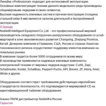
Линейка «Professional» подходит для интенсивной эксплуатации.
Основные комплектующие техники данного модельного ряда произведены
общемировыми лидерами в своих сегментах.
Высокая надежность ключевых систем и прочная конструкция (толщина
стальной юбки 8 мм) являются залогом длительной и беспроблемной
эксплуатации.
О бренде
Noblelift Intelligent Equipment Co.,Ltd. - это профессиональный мировой
производитель складского погрузочно-разгрузочного оборудования со штаб-
квартирой в зоне экономического развития Changxing, Zhejiang Province,
Китай. Дочерние компании в Германии, США, России и странах Азиатско-
тихоокеанского региона осуществляют поддержку клиентов компании на
локальных рынках.
В компании трудится более 5000 сотрудников по всему миру.
В производстве применяются надежные ключевые компоненты
электрической техники от мировых лидеров индустрии: Curtis, Zapi,
Schabmuller, Kordel, Schaltbau, Pepperl+Fuchs, HPI, Brevini, ZF, Intorq, Amer,
Wicke и другие.
Оборудование соответствует требованиям действующих европейских
стандартов по безопасности, что подтверждается маркировкой СЕ на
идентификационной табличке оборудования.
Альянс РАУМ дистрибьютор Noblelift в России
Гарантия