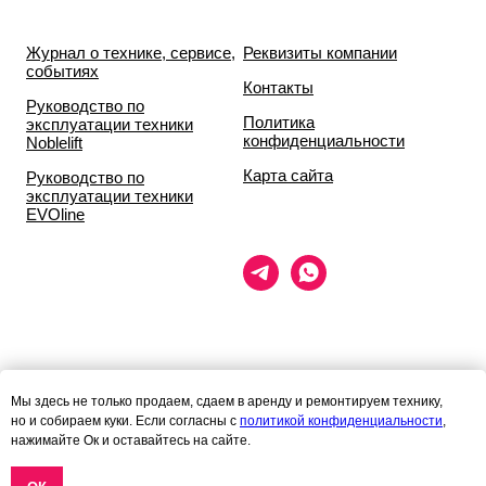
Журнал о технике, сервисе,
Реквизиты компании
событиях
Контакты
Руководство по
Политика
эксплуатации техники
конфиденциальности
Noblelift
Карта сайта
Руководство по
эксплуатации техники
EVOline
Данный сайт носит исключительно информационный характер и ни
Мы здесь не только продаем, сдаем в аренду и ремонтируем технику,
при каких условиях
но и собираем куки. Если согласны с
политикой конфиденциальности
,
информационные материалы и цены, размещённые на сайте, не
нажимайте Ок и оставайтесь на сайте.
являются публичной офертой,
определяемой положениями статей 435 и 437 гражданского кодекса
РФ.