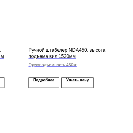
,
Ручной штабелер NDA450, высота
мм
подъема вил 1520мм
Грузоподъемность 450кг
Бочкокантователь
Подробнее
Узнать цену