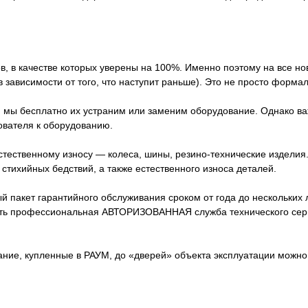
в, в качестве которых уверены на 100%. Именно поэтому на все н
 зависимости от того, что наступит раньше). Это не просто форма
, мы бесплатно их устраним или заменим оборудование. Однако ва
ователя к оборудованию.
стественному износу — колеса, шины, резино-технические издели
стихийных бедствий, а также естественного износа деталей.
акет гарантийного обслуживания сроком от года до нескольких лет
сть профессиональная АВТОРИЗОВАННАЯ служба технического серв
вание, купленные в РАУМ, до «дверей» объекта эксплуатации можн