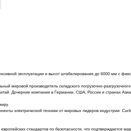
енсивной эксплуатации и высот штабелирования до 6000 мм с фик
иональный мировой производитель складского погрузочно-разгрузочно
, Китай. Дочерние компании в Германии, США, России и странах Аз
миру.
ты электрической техники от мировых лидеров индустрии: Curtis, Z
европейских стандартов по безопасности, что подтверждается ма