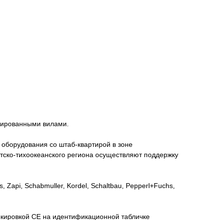
сированными вилами.
го оборудования со штаб-квартирой в зоне
иатско-тихоокеанского региона осуществляют поддержку
api, Schabmuller, Kordel, Schaltbau, Pepperl+Fuchs,
ркировкой СЕ на идентификационной табличке