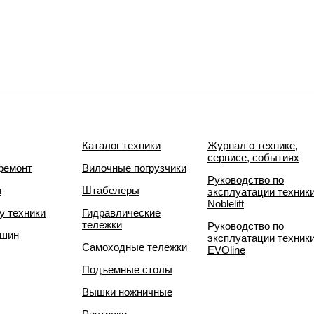
Каталог техники
Журнал о технике,
сервисе, событиях
ремонт
Вилочные погрузчики
Руководство по
и
Штабелеры
эксплуатации техник
Noblelift
у техники
Гидравлические
тележки
Руководство по
 шин
эксплуатации техник
Самоходные тележки
EVOline
Подъемные столы
Вышки ножничные