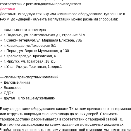
соответствии с рекомендациями производителя.
Доставка
Доставить складскую технику или клининговое оборудование, купленные в
РАУМ, до «дверей» объекта эксплуатации можно разными способами:
— самовывозом со складов:
✓ г. Подольск, ул. Комсомольская д1, строение 51А
✓ г. Санкт-Петербург, ул. Маршала Блюхера, 78Б
✓ г. Краснодар, ул.Тихорецкая 8/1
✓ г. Пермь, ул. Верхне-Муллинская, д.130
✓ г. Красноярск, ул. Кразовская, 4
✓ г. Иркутск, ул. Трактовая, 18, к.5
✓ г. Улан-Удэ, ул. Трактовая, 1, корп.1
— силами транспортных компаний:
✓ Деловые линии
✓ Возовозов
✓ СДЭК
✓ другая ТК по вашему желанию
В случае доставки оборудования силами ТК, можем привезти его на терминал
или отгрузить напрямую с нашего склада до ваших дверей. Стоимость
тарифов доставки рассчитывается в соответствии с тарифной сеткой ТК.
Вся техника застрахована на сумму, указанную в отгрузочных документах.
Чтобы правильно принять технику у транспортной компании, мы подготовили