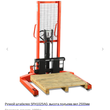
Ручной штабелер SFH1025AG, высота подъема вил 2500мм
Ру