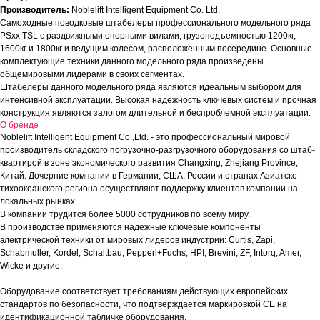
Производитель:
Noblelift Intelligent Equipment Co. Ltd.
Самоходные поводковые штабелеры профессионального модельного ряда
PSxx TSL с раздвижными опорными вилами, грузоподъемностью 1200кг,
1600кг и 1800кг и ведущим колесом, расположенным посередине. Основные
комплектующие техники данного модельного ряда произведены
общемировыми лидерами в своих сегментах.
Штабелеры данного модельного ряда являются идеальным выбором для
интенсивной эксплуатации. Высокая надежность ключевых систем и прочная
конструкция являются залогом длительной и беспроблемной эксплуатации.
О бренде
Noblelift Intelligent Equipment Co.,Ltd. - это профессиональный мировой
производитель складского погрузочно-разгрузочного оборудования со штаб-
квартирой в зоне экономического развития Changxing, Zhejiang Province,
Китай. Дочерние компании в Германии, США, России и странах Азиатско-
тихоокеанского региона осуществляют поддержку клиентов компании на
локальных рынках.
В компании трудится более 5000 сотрудников по всему миру.
В производстве применяются надежные ключевые компоненты
электрической техники от мировых лидеров индустрии: Curtis, Zapi,
Schabmuller, Kordel, Schaltbau, Pepperl+Fuchs, HPI, Brevini, ZF, Intorq, Amer,
Wicke и другие.
Оборудование соответствует требованиям действующих европейских
стандартов по безопасности, что подтверждается маркировкой СЕ на
идентификационной табличке оборудования.