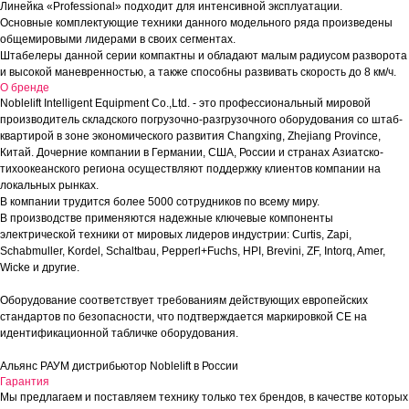
Линейка «Professional» подходит для интенсивной эксплуатации.
Основные комплектующие техники данного модельного ряда произведены
общемировыми лидерами в своих сегментах.
Штабелеры данной серии компактны и обладают малым радиусом разворота
и высокой маневренностью, а также способны развивать скорость до 8 км/ч.
О бренде
Noblelift Intelligent Equipment Co.,Ltd. - это профессиональный мировой
производитель складского погрузочно-разгрузочного оборудования со штаб-
квартирой в зоне экономического развития Changxing, Zhejiang Province,
Китай. Дочерние компании в Германии, США, России и странах Азиатско-
тихоокеанского региона осуществляют поддержку клиентов компании на
локальных рынках.
В компании трудится более 5000 сотрудников по всему миру.
В производстве применяются надежные ключевые компоненты
электрической техники от мировых лидеров индустрии: Curtis, Zapi,
Schabmuller, Kordel, Schaltbau, Pepperl+Fuchs, HPI, Brevini, ZF, Intorq, Amer,
Wicke и другие.
Оборудование соответствует требованиям действующих европейских
стандартов по безопасности, что подтверждается маркировкой СЕ на
идентификационной табличке оборудования.
Альянс РАУМ дистрибьютор Noblelift в России
Гарантия
Мы предлагаем и поставляем технику только тех брендов, в качестве которых