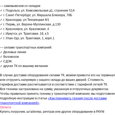
— самовывозом со складов:
✓ г. Подольск, ул. Комсомольская д1, строение 51А
✓ г. Санкт-Петербург, ул. Маршала Блюхера, 78Б
✓ г. Краснодар, ул.Тихорецкая 8/1
✓ г. Пермь, ул. Верхне-Муллинская, д.130
✓ г. Красноярск, ул. Кразовская, 4
✓ г. Иркутск, ул. Трактовая, 18, к.5
✓ г. Улан-Удэ, ул. Трактовая, 1, корп.1
— силами транспортных компаний:
✓ Деловые линии
✓ Возовозов
✓ СДЭК
✓ другая ТК по вашему желанию
В случае доставки оборудования силами ТК, можем привезти его на терминал
или отгрузить напрямую с нашего склада до ваших дверей. Стоимость
тарифов доставки рассчитывается в соответствии с тарифной сеткой ТК.
Вся техника застрахована на сумму, указанную в отгрузочных документах.
Чтобы правильно принять технику у транспортной компании, мы подготовили
подробную инструкцию в статье
«Как принимать технику после доставки
транспортной компанией»
.
Оплата
Купить погрузчик, штабелер, ричтрак или другое оборудование в РАУМ