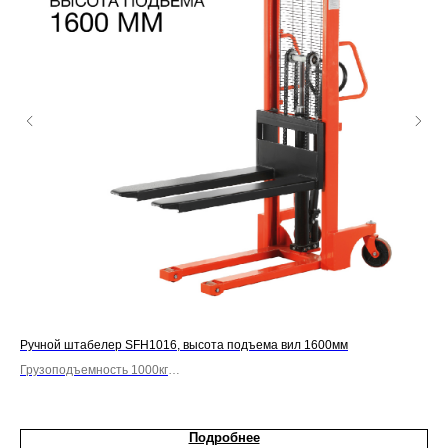
Ручной штабелер SFH1016, высота подъема вил 1600мм
Руч
Грузоподъемность 1000кг
Гру
Вилы фиксированные
Боч
Подробнее