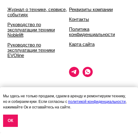
Журнал о технике, сервисе,
Реквизиты компании
событиях
Контакты
Руководство по
Политика
эксплуатации техники
конфиденциальности
Noblelift
Карта сайта
Руководство по
эксплуатации техники
EVOline
Мы здесь не только продаем, сдаем в аренду и ремонтируем технику,
но и собираем куки. Если согласны с
политикой конфиденциальности
,
Данный сайт носит исключительно информационный характер и ни
нажимайте Ок и оставайтесь на сайте.
при каких условиях
информационные материалы и цены, размещённые на сайте, не
ОК
являются публичной офертой,
определяемой положениями статей 435 и 437 гражданского кодекса
РФ.