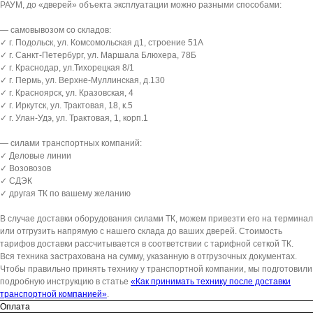
РАУМ, до «дверей» объекта эксплуатации можно разными способами:
— самовывозом со складов:
✓ г. Подольск, ул. Комсомольская д1, строение 51А
✓ г. Санкт-Петербург, ул. Маршала Блюхера, 78Б
✓ г. Краснодар, ул.Тихорецкая 8/1
✓ г. Пермь, ул. Верхне-Муллинская, д.130
✓ г. Красноярск, ул. Кразовская, 4
✓ г. Иркутск, ул. Трактовая, 18, к.5
✓ г. Улан-Удэ, ул. Трактовая, 1, корп.1
— силами транспортных компаний:
✓ Деловые линии
✓ Возовозов
✓ СДЭК
✓ другая ТК по вашему желанию
В случае доставки оборудования силами ТК, можем привезти его на терминал
или отгрузить напрямую с нашего склада до ваших дверей. Стоимость
тарифов доставки рассчитывается в соответствии с тарифной сеткой ТК.
Вся техника застрахована на сумму, указанную в отгрузочных документах.
Чтобы правильно принять технику у транспортной компании, мы подготовили
подробную инструкцию в статье
«Как принимать технику после доставки
транспортной компанией»
.
Оплата