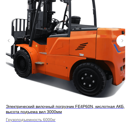
КБ,
Электрический вилочный погрузчик FE4P60N, кислотная АКБ,
Эл
высота подъема вил 3000мм
вы
Грузоподъемность 6000кг
Гр