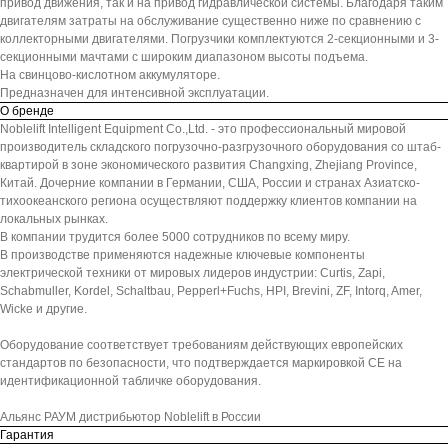
привод движения, так и на привод гидравлической системы. Благодаря таким
двигателям затраты на обслуживание существенно ниже по сравнению с
коллекторными двигателями. Погрузчики комплектуются 2-секционными и 3-
секционными мачтами с широким диапазоном высоты подъема.
На свинцово-кислотном аккумуляторе.
Предназначен для интенсивной эксплуатации.
О бренде
Noblelift Intelligent Equipment Co.,Ltd. - это профессиональный мировой
производитель складского погрузочно-разгрузочного оборудования со штаб-
квартирой в зоне экономического развития Changxing, Zhejiang Province,
Китай. Дочерние компании в Германии, США, России и странах Азиатско-
тихоокеанского региона осуществляют поддержку клиентов компании на
локальных рынках.
В компании трудится более 5000 сотрудников по всему миру.
В производстве применяются надежные ключевые компоненты
электрической техники от мировых лидеров индустрии: Curtis, Zapi,
Schabmuller, Kordel, Schaltbau, Pepperl+Fuchs, HPI, Brevini, ZF, Intorq, Amer,
Wicke и другие.
Оборудование соответствует требованиям действующих европейских
стандартов по безопасности, что подтверждается маркировкой СЕ на
идентификационной табличке оборудования.
Альянс РАУМ дистрибьютор Noblelift в России
Гарантия