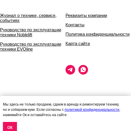
Журнал о технике, сервисе,
Реквизиты компании
событиях
Контакты
Руководство по эксплуатации
Политика конфиденциальности
техники Noblelift
Карта сайта
Руководство по эксплуатации
техники EVOline
Данный сайт носит исключительно информационный характер и ни
Мы здесь не только продаем, сдаем в аренду и ремонтируем технику,
при каких условиях
но и собираем куки. Если согласны с
политикой конфиденциальности
,
информационные материалы и цены, размещённые на сайте, не
нажимайте Ок и оставайтесь на сайте.
являются публичной офертой,
определяемой положениями статей 435 и 437 гражданского кодекса
РФ.
ОК