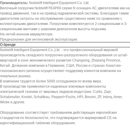
Производитель:
Noblelift Intelligent Equipment Co. Ltd.
Вилочный погрузчик Noblelift FE4P60 серии N оснащен АС двигателями как на
привод движения, так и на привод гидравлической системы. Благодаря таким
двигателям затраты на обслуживание существенно ниже по сравнению с
коллекторными двигателями. Погрузчики комплектуются 2-секционными и 3-
секционными мачтами с широким диапазоном высоты подъема.
На литий-ионном аккумуляторе.
Предназначен для интенсивной эксплуатации.
О бренде
Noblelift Intelligent Equipment Co.,Ltd. - это профессиональный мировой
производитель складского погрузочно-разгрузочного оборудования со штаб-
квартирой в зоне экономического развития Changxing, Zhejiang Province,
Китай. Дочерние компании в Германии, США, России и странах Азиатско-
тихоокеанского региона осуществляют поддержку клиентов компании на
локальных рынках.
В компании трудится более 5000 сотрудников по всему миру.
В производстве применяются надежные ключевые компоненты
электрической техники от мировых лидеров индустрии: Curtis, Zapi,
Schabmuller, Kordel, Schaltbau, Pepperl+Fuchs, HPI, Brevini, ZF, Intorq, Amer,
Wicke и другие.
Оборудование соответствует требованиям действующих европейских
стандартов по безопасности, что подтверждается маркировкой СЕ на
идентификационной табличке оборудования.