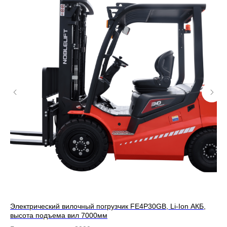
КБ,
Электрический вилочный погрузчик FE4P30GB, Li-Ion АКБ,
Эл
высота подъема вил 7000мм
вы