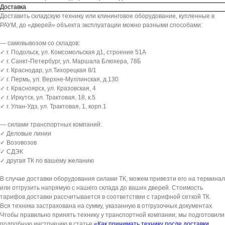
Доставка
Доставить складскую технику или клининговое оборудование, купленные в
РАУМ, до «дверей» объекта эксплуатации можно разными способами:
— самовывозом со складов:
✓ г. Подольск, ул. Комсомольская д1, строение 51А
✓ г. Санкт-Петербург, ул. Маршала Блюхера, 78Б
✓ г. Краснодар, ул.Тихорецкая 8/1
✓ г. Пермь, ул. Верхне-Муллинская, д.130
✓ г. Красноярск, ул. Кразовская, 4
✓ г. Иркутск, ул. Трактовая, 18, к.5
✓ г. Улан-Удэ, ул. Трактовая, 1, корп.1
— силами транспортных компаний:
✓ Деловые линии
✓ Возовозов
✓ СДЭК
✓ другая ТК по вашему желанию
В случае доставки оборудования силами ТК, можем привезти его на терминал
или отгрузить напрямую с нашего склада до ваших дверей. Стоимость
тарифов доставки рассчитывается в соответствии с тарифной сеткой ТК.
Вся техника застрахована на сумму, указанную в отгрузочных документах.
Чтобы правильно принять технику у транспортной компании, мы подготовили
подробную инструкцию в статье
«Как принимать технику после доставки