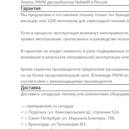
Альянс РАУМ дистрибьютор Noblelift в России
Гарантия
Мы предлагаем и поставляем технику только тех брендо
месяцев, или 1200 моточасов для самоходной техники (в
Если в процессе эксплуатации возникнут неисправности
правил эксплуатации, прописанных в руководстве польз
В гарантию не входят элементы и узлы подверженные е
возникшие в результате неправильной эксплуатации или 
Кроме гарантии производителя предлагаем расширенный п
но на более продолжительный срок. В команде РАУМ е
соответствии с рекомендациями производителя.
Доставка
Доставить складскую технику или клининговое оборудо
— самовывозом со складов:
✓ г. Подольск, ул. Комсомольская д1, строение 51А
✓ г. Санкт-Петербург, ул. Маршала Блюхера, 78Б
✓ г. Краснодар, ул.Тихорецкая 8/1