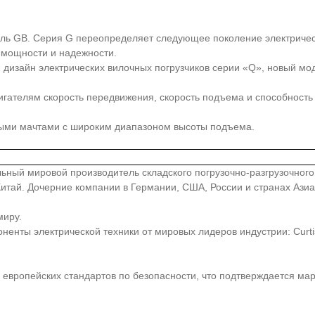
ель GB. Серия G переопределяет следующее поколение электрическ
 мощности и надежности.
 дизайн электрических вилочных погрузчиков серии «Q», новый мо
ателям скорость передвижения, скорость подъема и способность 
ными мачтами с широким диапазоном высоты подъема.
иональный мировой производитель складского погрузочно-разгрузочно
, Китай. Дочерние компании в Германии, США, России и странах Аз
миру.
ты электрической техники от мировых лидеров индустрии: Curtis, Z
европейских стандартов по безопасности, что подтверждается ма