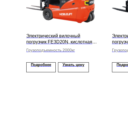
Электрический вилочный
Электр
погрузчик FE3D20N, кислотная
погрузч
АКБ, высота подъема вил 4800мм
высота
Грузоподъемность 2000кг
Грузопо
Подробнее
Узнать цену
Подро