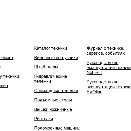
Каталог техники
Журнал о технике,
сервисе, событиях
ремонт
Вилочные погрузчики
Руководство по
и
Штабелеры
эксплуатации техник
Noblelift
у техники
Гидравлические
тележки
Руководство по
 шин
эксплуатации техник
Самоходные тележки
EVOline
Подъемные столы
Вышки ножничные
Ричтраки
Поломоечные машины