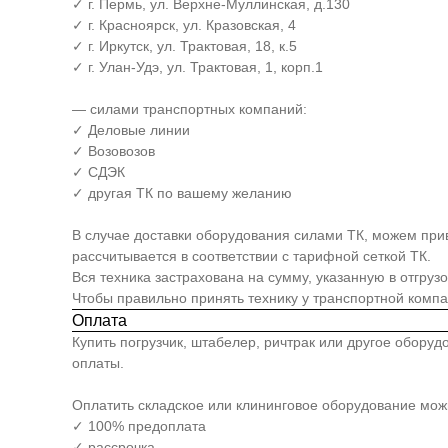
✓ г. Пермь, ул. Верхне-Муллинская, д.130
✓ г. Красноярск, ул. Кразовская, 4
✓ г. Иркутск, ул. Трактовая, 18, к.5
✓ г. Улан-Удэ, ул. Трактовая, 1, корп.1
— силами транспортных компаний:
✓ Деловые линии
✓ Возовозов
✓ СДЭК
✓ другая ТК по вашему желанию
В случае доставки оборудования силами ТК, можем прив
рассчитывается в соответствии с тарифной сеткой ТК.
Вся техника застрахована на сумму, указанную в отгруз
Чтобы правильно принять технику у транспортной комп
Оплата
Купить погрузчик, штабелер, ричтрак или другое обору
оплаты.
Оплатить складское или клининговое оборудование мо
✓ 100% предоплата
✓ рассрочка