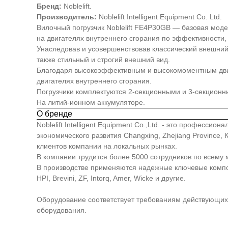
Бренд:
Noblelift.
Производитель:
Noblelift Intelligent Equipment Co. Ltd.
Вилочный погрузчик Noblelift FE4P30GB — базовая мод
на двигателях внутреннего сгорания по эффективности,
Унаследовав и усовершенствовав классический внешний
также стильный и строгий внешний вид.
Благодаря высокоэффективным и высокомоментным двиг
двигателях внутреннего сгорания.
Погрузчики комплектуются 2-секционными и 3-секцион
На литий-ионном аккумуляторе.
О бренде
Noblelift Intelligent Equipment Co.,Ltd. - это професс
экономического развития Changxing, Zhejiang Province
клиентов компании на локальных рынках.
В компании трудится более 5000 сотрудников по всему 
В производстве применяются надежные ключевые компонен
HPI, Brevini, ZF, Intorq, Amer, Wicke и другие.
Оборудование соответствует требованиям действующих 
оборудования.