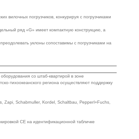
их вилочных погрузчиков, конкурируя с погрузчиками
дельный ряд «G» имеет компактную конструкцию, а
преодолевать уклоны сопоставимы с погрузчиками на
го оборудования со штаб-квартирой в зоне
иатско-тихоокеанского региона осуществляют поддержку
api, Schabmuller, Kordel, Schaltbau, Pepperl+Fuchs,
ркировкой СЕ на идентификационной табличке