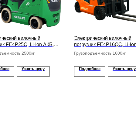
ический вилочный
Электрический вилочный
ик FE4P25C, Li-Ion АКБ,
погрузчик FE4P16QC, Li-Io
 подъема вил 4000мм
высота подъема вил 5500
дъемность 2500кг
Грузоподъемность 1600кг
бнее
Узнать цену
Подробнее
Узнать цену