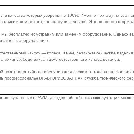
в, в качестве которых уверены на 100%. Именно поэтому на все н
 зависимости от того, что наступит раньше). Это не просто форма
, мы бесплатно их устраним или заменим оборудование. Однако ва
ователя к оборудованию.
стественному износу — колеса, шины, резино-технические издели
стихийных бедствий, а также естественного износа деталей.
акет гарантийного обслуживания сроком от года до нескольких лет
сть профессиональная АВТОРИЗОВАННАЯ служба технического серв
вание, купленные в РАУМ, до «дверей» объекта эксплуатации можн