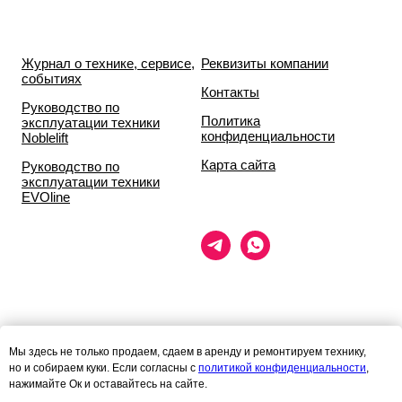
Журнал о технике, сервисе,
Реквизиты компании
событиях
Контакты
Руководство по
Политика
эксплуатации техники
конфиденциальности
Noblelift
Карта сайта
Руководство по
эксплуатации техники
EVOline
Данный сайт носит исключительно информационный характер и ни
Мы здесь не только продаем, сдаем в аренду и ремонтируем технику,
при каких условиях
но и собираем куки. Если согласны с
политикой конфиденциальности
,
информационные материалы и цены, размещённые на сайте, не
нажимайте Ок и оставайтесь на сайте.
являются публичной офертой,