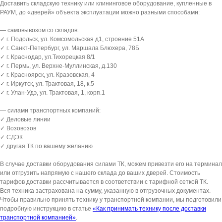
Доставить складскую технику или клининговое оборудование, купленные в
РАУМ, до «дверей» объекта эксплуатации можно разными способами:
— самовывозом со складов:
✓ г. Подольск, ул. Комсомольская д1, строение 51А
✓ г. Санкт-Петербург, ул. Маршала Блюхера, 78Б
✓ г. Краснодар, ул.Тихорецкая 8/1
✓ г. Пермь, ул. Верхне-Муллинская, д.130
✓ г. Красноярск, ул. Кразовская, 4
✓ г. Иркутск, ул. Трактовая, 18, к.5
✓ г. Улан-Удэ, ул. Трактовая, 1, корп.1
— силами транспортных компаний:
✓ Деловые линии
✓ Возовозов
✓ СДЭК
✓ другая ТК по вашему желанию
В случае доставки оборудования силами ТК, можем привезти его на терминал
или отгрузить напрямую с нашего склада до ваших дверей. Стоимость
тарифов доставки рассчитывается в соответствии с тарифной сеткой ТК.
Вся техника застрахована на сумму, указанную в отгрузочных документах.
Чтобы правильно принять технику у транспортной компании, мы подготовили
подробную инструкцию в статье
«Как принимать технику после доставки
транспортной компанией»
.