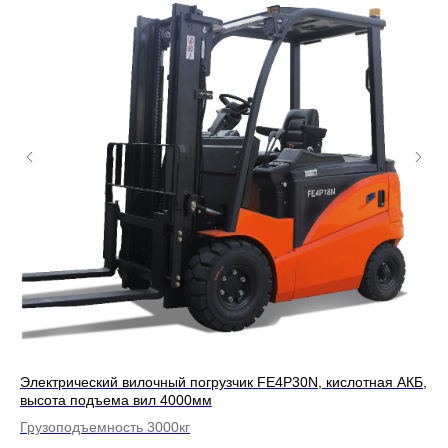
КБ,
Электрический вилочный погрузчик FE4P30N, кислотная АКБ,
Эл
высота подъема вил 4000мм
вы
Грузоподъемность 3000кг
Гр