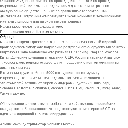
Оснащен АС двигателями как на привод движения, так и на привод
гидравлической системы. Благодаря таким двигателям затраты на
обслуживание существенно ниже по сравнению с коллекторными
двигателями. Погрузчики комплектуются 2-секционными и 3-секционными
мачтами с широким диапазоном высоты подъема.
На свинцово-кислотном аккумуляторе.
Предназначен для работ в одну смену.
О бренде
Noblelift Intelligent Equipment Co.,Ltd. - это профессиональный мировой
производитель складского погрузочно-разгрузочного оборудования со штаб-
квартирой в зоне экономического развития Changxing, Zhejiang Province,
Китай. Дочерние компании в Германии, США, России и странах Азиатско-
тихоокеанского региона осуществляют поддержку клиентов компании на
локальных рынках.
В компании трудится более 5000 сотрудников по всему миру.
В производстве применяются надежные ключевые компоненты
электрической техники от мировых лидеров индустрии: Curtis, Zapi,
Schabmuller, Kordel, Schaltbau, Pepperl+Fuchs, HPI, Brevini, ZF, Intorq, Amer,
Wicke и другие.
Оборудование соответствует требованиям действующих европейских
стандартов по безопасности, что подтверждается маркировкой СЕ на
идентификационной табличке оборудования.
Альянс РАУМ дистрибьютор Noblelift в России