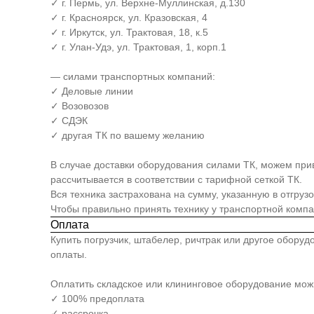
✓ г. Пермь, ул. Верхне-Муллинская, д.130
✓ г. Красноярск, ул. Кразовская, 4
✓ г. Иркутск, ул. Трактовая, 18, к.5
✓ г. Улан-Удэ, ул. Трактовая, 1, корп.1
— силами транспортных компаний:
✓ Деловые линии
✓ Возовозов
✓ СДЭК
✓ другая ТК по вашему желанию
В случае доставки оборудования силами ТК, можем прив
рассчитывается в соответствии с тарифной сеткой ТК.
Вся техника застрахована на сумму, указанную в отгруз
Чтобы правильно принять технику у транспортной комп
Оплата
Купить погрузчик, штабелер, ричтрак или другое обору
оплаты.
Оплатить складское или клининговое оборудование мо
✓ 100% предоплата
✓ рассрочка