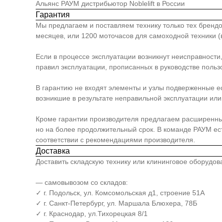
Альянс РАУМ дистрибьютор Noblelift в России
Гарантия
Мы предлагаем и поставляем технику только тех брендо
месяцев, или 1200 моточасов для самоходной техники (в
Если в процессе эксплуатации возникнут неисправности
правил эксплуатации, прописанных в руководстве польз
В гарантию не входят элементы и узлы подверженные е
возникшие в результате неправильной эксплуатации или 
Кроме гарантии производителя предлагаем расширенный п
но на более продолжительный срок. В команде РАУМ е
соответствии с рекомендациями производителя.
Доставка
Доставить складскую технику или клининговое оборудо
— самовывозом со складов:
✓ г. Подольск, ул. Комсомольская д1, строение 51А
✓ г. Санкт-Петербург, ул. Маршала Блюхера, 78Б
✓ г. Краснодар, ул.Тихорецкая 8/1