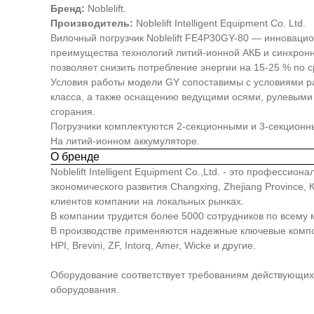
Бренд:
Noblelift.
Производитель:
Noblelift Intelligent Equipment Co. Ltd.
Вилочный погрузчик Noblelift FE4P30GY-80 — инновацио
преимущества технологий литий-ионной АКБ и синхронн
позволяет снизить потребление энергии на 15-25 % по 
Условия работы модели GY сопоставимы с условиями р
класса, а также оснащению ведущими осями, рулевыми 
сгорания.
Погрузчики комплектуются 2-секционными и 3-секцион
На литий-ионном аккумуляторе.
О бренде
Noblelift Intelligent Equipment Co.,Ltd. - это професс
экономического развития Changxing, Zhejiang Province
клиентов компании на локальных рынках.
В компании трудится более 5000 сотрудников по всему 
В производстве применяются надежные ключевые компонен
HPI, Brevini, ZF, Intorq, Amer, Wicke и другие.
Оборудование соответствует требованиям действующих 
оборудования.