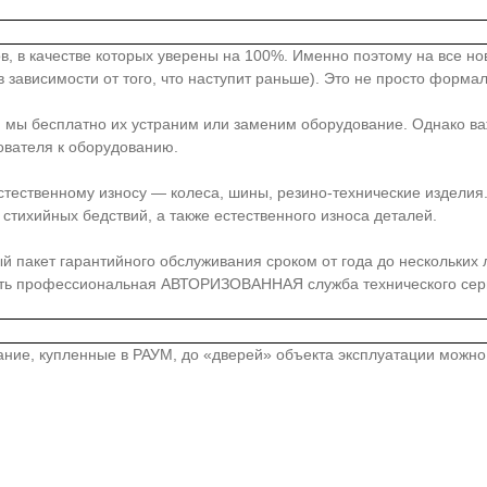
в, в качестве которых уверены на 100%. Именно поэтому на все н
 зависимости от того, что наступит раньше). Это не просто форма
, мы бесплатно их устраним или заменим оборудование. Однако ва
ователя к оборудованию.
стественному износу — колеса, шины, резино-технические издели
стихийных бедствий, а также естественного износа деталей.
акет гарантийного обслуживания сроком от года до нескольких лет
сть профессиональная АВТОРИЗОВАННАЯ служба технического серв
вание, купленные в РАУМ, до «дверей» объекта эксплуатации можн