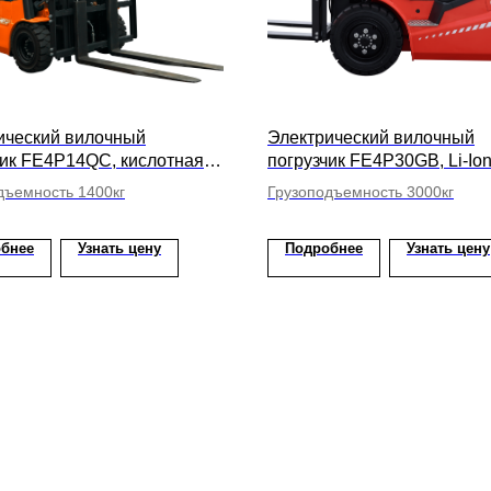
ический вилочный
Электрический вилочный
чик FE4P14QC, кислотная
погрузчик FE4P30GB, Li-Io
ысота подъема вил 4800мм
высота подъема вил 3000
дъемность 1400кг
Грузоподъемность 3000кг
бнее
Узнать цену
Подробнее
Узнать цену