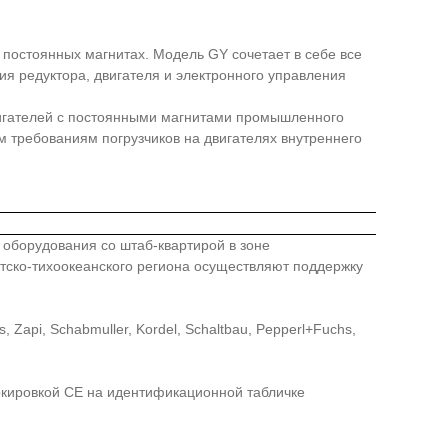
 постоянных магнитах. Модель GY сочетает в себе все
я редуктора, двигателя и электронного управления
вигателей с постоянными магнитами промышленного
 требованиям погрузчиков на двигателях внутреннего
го оборудования со штаб-квартирой в зоне
иатско-тихоокеанского региона осуществляют поддержку
api, Schabmuller, Kordel, Schaltbau, Pepperl+Fuchs,
ркировкой СЕ на идентификационной табличке