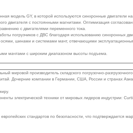
нная модель GY, в которой используются синхронные двигатели на
ого двигателя с постоянными магнитами. Оптимизация согласовани
сравнению с двигателями переменного тока.
аботы погрузчиков с ДВС благодаря использованию синхронных д
осями, шинами и системами мачт, отвечающими эксплуатационным
ными мачтами с широким диапазоном высоты подъема.
иональный мировой производитель складского погрузочно-разгрузочно
, Китай. Дочерние компании в Германии, США, России и странах Аз
миру.
ты электрической техники от мировых лидеров индустрии: Curtis, Z
европейских стандартов по безопасности, что подтверждается ма