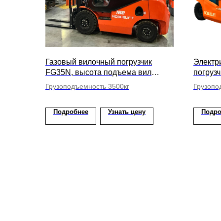
Газовый вилочный погрузчик
Электр
FG35N, высота подъема вил
погруз
6500мм
АКБ, в
Грузоподъемность 3500кг
Грузопо
Подробнее
Узнать цену
Подро