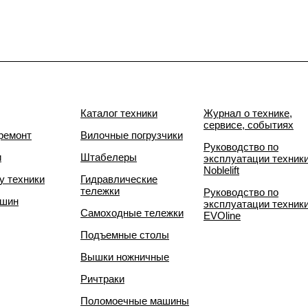
Каталог техники
Журнал о технике,
сервисе, событиях
ремонт
Вилочные погрузчики
Руководство по
и
Штабелеры
эксплуатации техник
Noblelift
у техники
Гидравлические
тележки
Руководство по
 шин
эксплуатации техник
Самоходные тележки
EVOline
Подъемные столы
Вышки ножничные
Ричтраки
Поломоечные машины