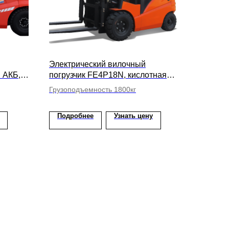
Электрический вилочный
n АКБ,
погрузчик FE4P18N, кислотная
мм
АКБ, высота подъема вил 5500мм
Грузоподъемность 1800кг
Подробнее
Узнать цену