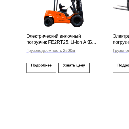
Электрический вилочный
Электр
погрузчик FE2RT25, Li-Ion АКБ,
погруз
высота подъема вил 6000мм
АКБ, в
Грузоподъемность 2500кг
Грузопо
Подробнее
Узнать цену
Подро