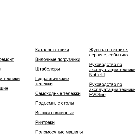
Каталог техники
Журнал о технике,
сервисе, событиях
ремонт
Вилочные погрузчики
Руководство по
и
Штабелеры
эксплуатации техник
Noblelift
у техники
Гидравлические
тележки
Руководство по
 шин
эксплуатации техник
Самоходные тележки
EVOline
Подъемные столы
Вышки ножничные
Ричтраки
Поломоечные машины