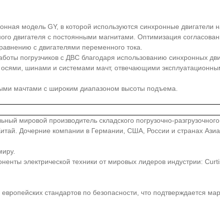
онная модель GY, в которой используются синхронные двигатели н
ого двигателя с постоянными магнитами. Оптимизация согласовани
сравнению с двигателями переменного тока.
аботы погрузчиков с ДВС благодаря использованию синхронных д
осями, шинами и системами мачт, отвечающими эксплуатационным
ными мачтами с широким диапазоном высоты подъема.
иональный мировой производитель складского погрузочно-разгрузочно
, Китай. Дочерние компании в Германии, США, России и странах Аз
миру.
ты электрической техники от мировых лидеров индустрии: Curtis, Z
европейских стандартов по безопасности, что подтверждается ма