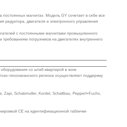
а постоянных магнитах. Модель GY сочетает в себе все
я редуктора, двигателя и электронного управления
вигателей с постоянными магнитами промышленного
 требованиям погрузчиков на двигателях внутреннего
го оборудования со штаб-квартирой в зоне
иатско-тихоокеанского региона осуществляют поддержку
api, Schabmuller, Kordel, Schaltbau, Pepperl+Fuchs,
ркировкой СЕ на идентификационной табличке