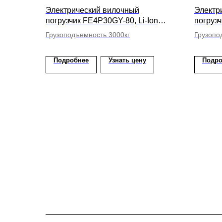
Электрический вилочный
Электр
погрузчик FE4P30GY-80, Li-Ion
погруз
АКБ, высота подъема вил 4500мм
АКБ, в
Грузоподъемность 3000кг
Грузопо
Подробнее
Узнать цену
Подро