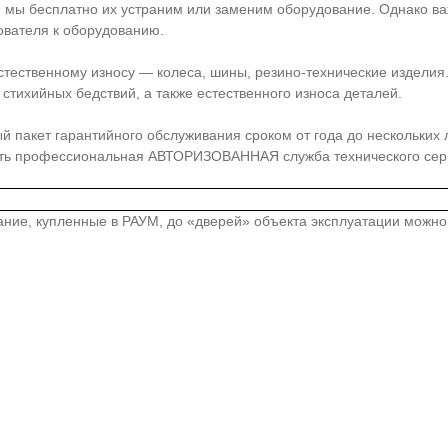
, мы бесплатно их устраним или заменим оборудование. Однако ва
ователя к оборудованию.
стественному износу — колеса, шины, резино-технические издели
стихийных бедствий, а также естественного износа деталей.
акет гарантийного обслуживания сроком от года до нескольких лет
сть профессиональная АВТОРИЗОВАННАЯ служба технического серв
вание, купленные в РАУМ, до «дверей» объекта эксплуатации можн