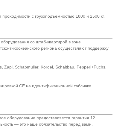
 проходимости с грузоподъемностью 1800 и 2500 кг.
го оборудования со штаб-квартирой в зоне
иатско-тихоокеанского региона осуществляют поддержку
api, Schabmuller, Kordel, Schaltbau, Pepperl+Fuchs,
ркировкой СЕ на идентификационной табличке
овое оборудование предоставляется гарантия 12
льность — это наше обязательство перед вами.