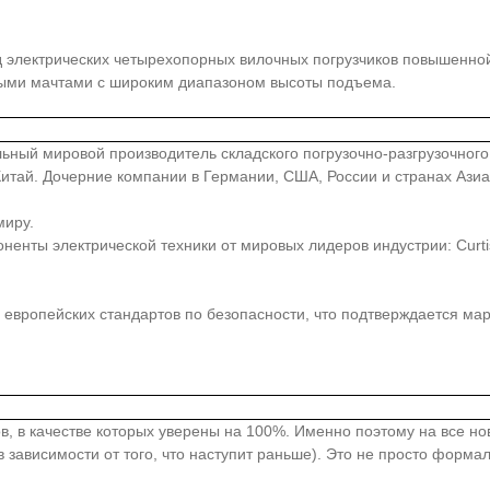
д электрических четырехопорных вилочных погрузчиков повышенной
ными мачтами с широким диапазоном высоты подъема.
иональный мировой производитель складского погрузочно-разгрузочно
, Китай. Дочерние компании в Германии, США, России и странах Аз
миру.
ты электрической техники от мировых лидеров индустрии: Curtis, Z
европейских стандартов по безопасности, что подтверждается ма
в, в качестве которых уверены на 100%. Именно поэтому на все н
 зависимости от того, что наступит раньше). Это не просто форма