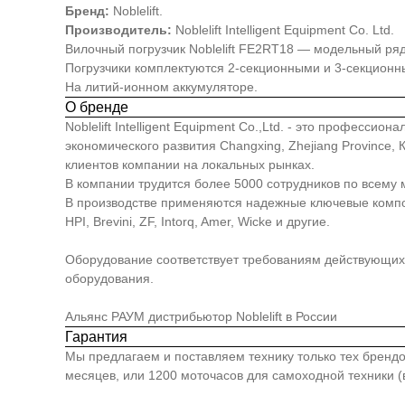
Бренд:
Noblelift.
Производитель:
Noblelift Intelligent Equipment Co. Ltd.
Вилочный погрузчик Noblelift FE2RT18 — модельный ря
Погрузчики комплектуются 2-секционными и 3-секцион
На литий-ионном аккумуляторе.
О бренде
Noblelift Intelligent Equipment Co.,Ltd. - это професс
экономического развития Changxing, Zhejiang Province
клиентов компании на локальных рынках.
В компании трудится более 5000 сотрудников по всему 
В производстве применяются надежные ключевые компонен
HPI, Brevini, ZF, Intorq, Amer, Wicke и другие.
Оборудование соответствует требованиям действующих 
оборудования.
Альянс РАУМ дистрибьютор Noblelift в России
Гарантия
Мы предлагаем и поставляем технику только тех брендо
месяцев, или 1200 моточасов для самоходной техники (в