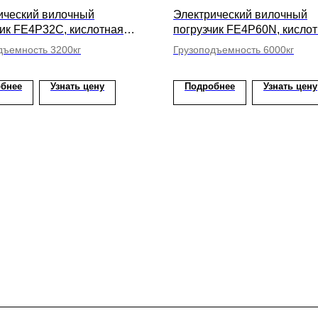
ический вилочный
Электрический вилочный
чик FE4P32C, кислотная
погрузчик FE4P60N, кисло
ысота подъема вил 5500мм
АКБ, высота подъема вил
дъемность 3200кг
Грузоподъемность 6000кг
бнее
Узнать цену
Подробнее
Узнать цену