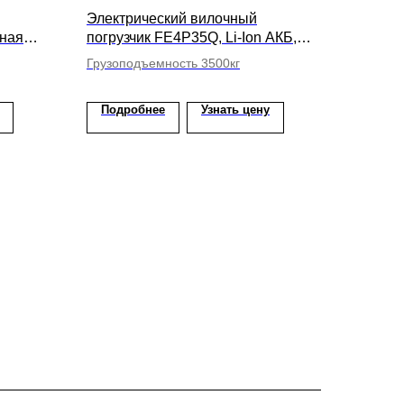
Электрический вилочный
тная
погрузчик FE4P35Q, Li-Ion АКБ,
 4500мм
высота подъема вил 6600мм
Грузоподъемность 3500кг
Подробнее
Узнать цену