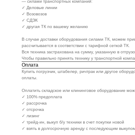
— силами транспортных компаний:
✓ Деловые линии
✓ Возовозов
✓ СДЭК
✓ другая ТК по вашему желанию
В случае доставки оборудования силами ТК, можем прив
рассчитывается в соответствии с тарифной сеткой ТК.
Вся техника застрахована на сумму, указанную в отгруз
Чтобы правильно принять технику у транспортной комп
Оплата
Купить погрузчик, штабелер, ричтрак или другое обору
оплаты.
Оплатить складское или клининговое оборудование мо
✓ 100% предоплата
✓ рассрочка
✓ отсрочка
✓ лизинг
✓ трейд-ин, выкуп б/у техники в счет покупки новой
✓ взять в долгосрочную аренду с последующим выкупом