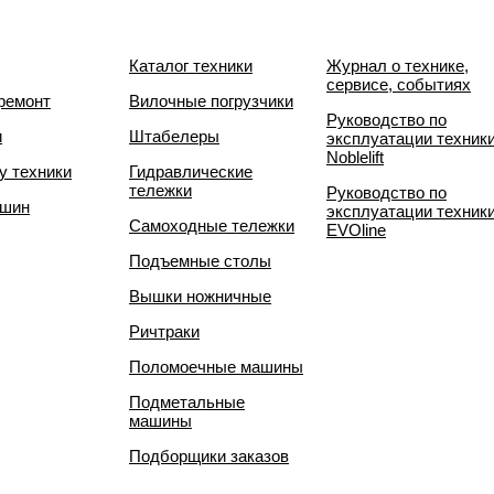
Каталог техники
Журнал о технике,
сервисе, событиях
ремонт
Вилочные погрузчики
Руководство по
и
Штабелеры
эксплуатации техник
Noblelift
у техники
Гидравлические
тележки
Руководство по
 шин
эксплуатации техник
Самоходные тележки
EVOline
Подъемные столы
Вышки ножничные
Ричтраки
Поломоечные машины
Подметальные
машины
Подборщики заказов