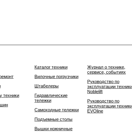
Каталог техники
Журнал о технике,
сервисе, событиях
ремонт
Вилочные погрузчики
Руководство по
и
Штабелеры
эксплуатации техник
Noblelift
у техники
Гидравлические
тележки
Руководство по
 шин
эксплуатации техник
Самоходные тележки
EVOline
Подъемные столы
Вышки ножничные