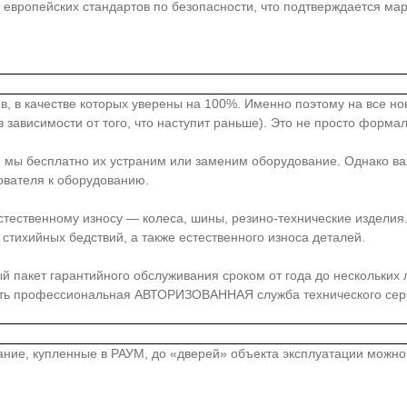
европейских стандартов по безопасности, что подтверждается ма
в, в качестве которых уверены на 100%. Именно поэтому на все н
 зависимости от того, что наступит раньше). Это не просто форма
, мы бесплатно их устраним или заменим оборудование. Однако ва
ователя к оборудованию.
стественному износу — колеса, шины, резино-технические издели
стихийных бедствий, а также естественного износа деталей.
акет гарантийного обслуживания сроком от года до нескольких лет
сть профессиональная АВТОРИЗОВАННАЯ служба технического серв
вание, купленные в РАУМ, до «дверей» объекта эксплуатации можн