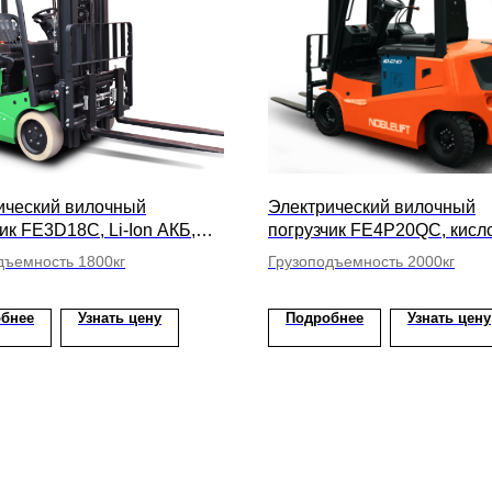
ический вилочный
Электрический вилочный
ик FE3D18C, Li-Ion АКБ,
погрузчик FE4P20QC, кисл
 подъема вил 5000мм
АКБ, высота подъема вил
дъемность 1800кг
Грузоподъемность 2000кг
бнее
Узнать цену
Подробнее
Узнать цену