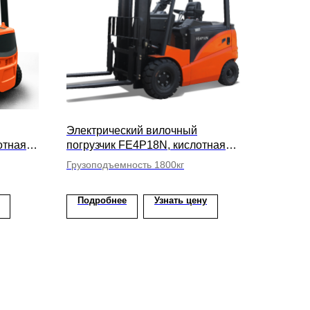
Электрический вилочный
отная
погрузчик FE4P18N, кислотная
 4500мм
АКБ, высота подъема вил 6000мм
Грузоподъемность 1800кг
Подробнее
Узнать цену