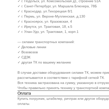
✓ г. Подольск, ул. Комсомольская д1, строение 51А
✓ г. Санкт-Петербург, ул. Маршала Блюхера, 78Б
✓ г. Краснодар, ул.Тихорецкая 8/1
✓ г. Пермь, ул. Верхне-Муллинская, д.130
✓ г. Красноярск, ул. Кразовская, 4
✓ г. Иркутск, ул. Трактовая, 18, к.5
✓ г. Улан-Удэ, ул. Трактовая, 1, корп.1
— силами транспортных компаний:
✓ Деловые линии
✓ Возовозов
✓ СДЭК
✓ другая ТК по вашему желанию
В случае доставки оборудования силами ТК, можем прив
рассчитывается в соответствии с тарифной сеткой ТК.
Вся техника застрахована на сумму, указанную в отгруз
Чтобы правильно принять технику у транспортной комп
Оплата
Купить погрузчик, штабелер, ричтрак или другое обору
оплаты.