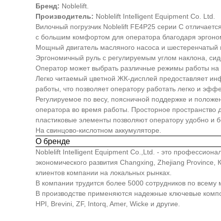
Бренд:
Noblelift.
Производитель:
Noblelift Intelligent Equipment Co. Ltd.
Вилочный погрузчик Noblelift FE4P25 серии C отличаетс
с большим комфортом для оператора благодаря эргоно
Мощный двигатель масляного насоса и шестеренчатый н
Эргономичный руль с регулируемым углом наклона, сид
Оператор может выбрать различные режимы работы на
Легко читаемый цветной ЖК-дисплей предоставляет инф
работы, что позволяет оператору работать легко и эффе
Регулируемое по весу, поясничной поддержке и положе
оператора во время работы. Просторное пространство 
пластиковые элементы позволяют оператору удобно и бе
На свинцово-кислотном аккумуляторе.
О бренде
Noblelift Intelligent Equipment Co.,Ltd. - это професс
экономического развития Changxing, Zhejiang Province
клиентов компании на локальных рынках.
В компании трудится более 5000 сотрудников по всему 
В производстве применяются надежные ключевые компонен
HPI, Brevini, ZF, Intorq, Amer, Wicke и другие.