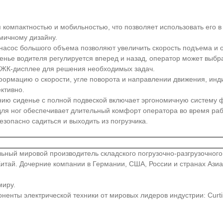
я компактностью и мобильностью, что позволяет использовать его 
мичному дизайну.
асос большого объема позволяют увеличить скорость подъема и о
енье водителя регулируется вперед и назад, оператор может выбр
 ЖК-дисплее для решения необходимых задач.
ормацию о скорости, угле поворота и направлении движения, инди
ктивно.
нию сиденье с полной подвеской включает эргономичную систему 
для ног обеспечивает длительный комфорт оператора во время раб
зопасно садиться и выходить из погрузчика.
иональный мировой производитель складского погрузочно-разгрузочно
, Китай. Дочерние компании в Германии, США, России и странах Аз
миру.
ты электрической техники от мировых лидеров индустрии: Curtis, Z