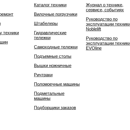
Каталог техники
Журнал о технике,
сервисе, событиях
ремонт
Вилочные погрузчики
Руководство по
и
Штабелеры
эксплуатации техник
Noblelift
у техники
Гидравлические
тележки
Руководство по
 шин
эксплуатации техник
Самоходные тележки
EVOline
Подъемные столы
Вышки ножничные
Ричтраки
Поломоечные машины
Подметальные
машины
Подборщики заказов