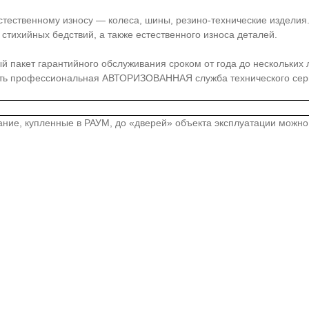
стественному износу — колеса, шины, резино-технические издели
стихийных бедствий, а также естественного износа деталей.
акет гарантийного обслуживания сроком от года до нескольких лет
сть профессиональная АВТОРИЗОВАННАЯ служба технического серв
вание, купленные в РАУМ, до «дверей» объекта эксплуатации можн