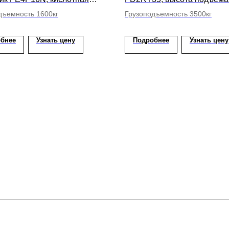
ысота подъема вил 4500мм
3350мм
дъемность 1600кг
Грузоподъемность 3500кг
бнее
Узнать цену
Подробнее
Узнать цену