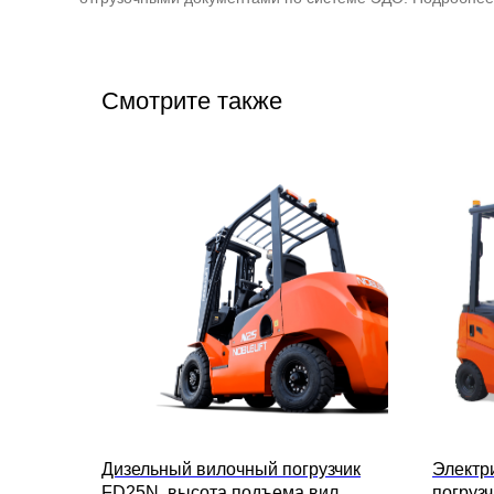
Смотрите также
Дизельный вилочный погрузчик
Электр
FD25N, высота подъема вил
погруз