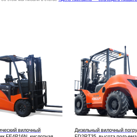
ический вилочный
Дизельный вилочный погру
чик FE4P16N, кислотная
FD2RT35, высота подъема