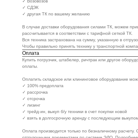
✓ Возовозов
✓ СДЭК
✓ другая ТК по вашему желанию
В случае доставки оборудования силами ТК, можем прив
рассчитывается в соответствии с тарифной сеткой ТК.
Вся техника застрахована на сумму, указанную в отгруз
Чтобы правильно принять технику у транспортной комп
Оплата
Купить погрузчик, штабелер, ричтрак или другое обору
оплаты.
Оплатить складское или клининговое оборудование мо
✓ 100% предоплата
✓ рассрочка
✓ отсрочка
✓ лизинг
✓ трейд-ин, выкуп б/у техники в счет покупки новой
✓ взять в долгосрочную аренду с последующим выкупом
Оплата производится только по безналичному расчету. 
отгрузочными документами по системе ЭДО. Подробнее 