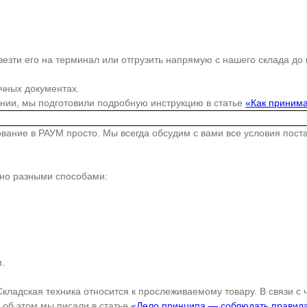
езти его на терминал или отгрузить напрямую с нашего склада до
очных документах.
ании, мы подготовили подробную инструкцию в статье
«Как принима
дование в РАУМ просто. Мы всегда обсудим с вами все условия пос
жно разными способами:
.
Складская техника относится к прослеживаемому товару. В связи с
об этом мы писали в статье
«Дело принципа — соблюдать правил