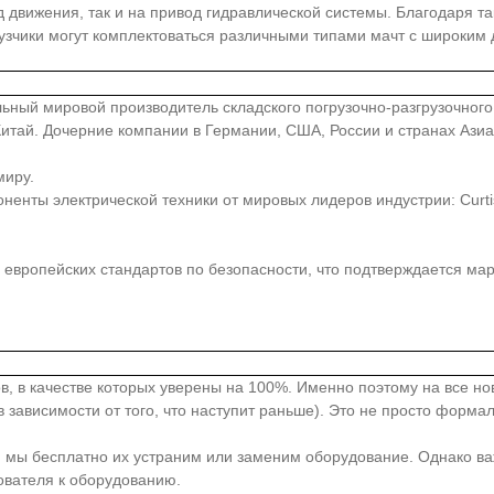
д движения, так и на привод гидравлической системы. Благодаря 
узчики могут комплектоваться различными типами мачт с широким
иональный мировой производитель складского погрузочно-разгрузочно
, Китай. Дочерние компании в Германии, США, России и странах Аз
миру.
ты электрической техники от мировых лидеров индустрии: Curtis, Z
европейских стандартов по безопасности, что подтверждается ма
в, в качестве которых уверены на 100%. Именно поэтому на все н
 зависимости от того, что наступит раньше). Это не просто форма
, мы бесплатно их устраним или заменим оборудование. Однако ва
ователя к оборудованию.