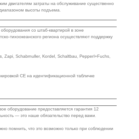
таким двигателям затраты на обслуживание существенно
 диапазоном высоты подъема.
го оборудования со штаб-квартирой в зоне
иатско-тихоокеанского региона осуществляют поддержку
api, Schabmuller, Kordel, Schaltbau, Pepperl+Fuchs,
ркировкой СЕ на идентификационной табличке
овое оборудование предоставляется гарантия 12
льность — это наше обязательство перед вами.
жно помнить, что это возможно только при соблюдении