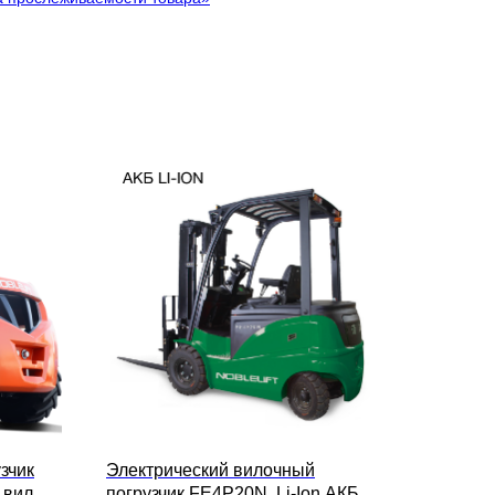
зчик
Электрический вилочный
 вил
погрузчик FE4P20N, Li-Ion АКБ,