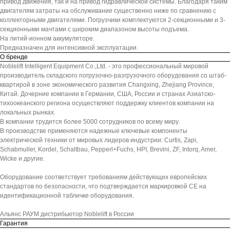
привод движения, так и на привод гидравлической системы. Благодаря таким
двигателям затраты на обслуживание существенно ниже по сравнению с
коллекторными двигателями. Погрузчики комплектуются 2-секционными и 3-
секционными мачтами с широким диапазоном высоты подъема.
На литий-ионном аккумуляторе.
Предназначен для интенсивной эксплуатации.
О бренде
Noblelift Intelligent Equipment Co.,Ltd. - это профессиональный мировой
производитель складского погрузочно-разгрузочного оборудования со штаб-
квартирой в зоне экономического развития Changxing, Zhejiang Province,
Китай. Дочерние компании в Германии, США, России и странах Азиатско-
тихоокеанского региона осуществляют поддержку клиентов компании на
локальных рынках.
В компании трудится более 5000 сотрудников по всему миру.
В производстве применяются надежные ключевые компоненты
электрической техники от мировых лидеров индустрии: Curtis, Zapi,
Schabmuller, Kordel, Schaltbau, Pepperl+Fuchs, HPI, Brevini, ZF, Intorq, Amer,
Wicke и другие.
Оборудование соответствует требованиям действующих европейских
стандартов по безопасности, что подтверждается маркировкой СЕ на
идентификационной табличке оборудования.
Альянс РАУМ дистрибьютор Noblelift в России
Гарантия