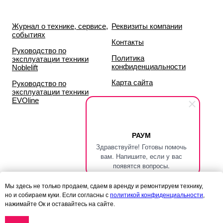
Журнал о технике, сервисе,
Реквизиты компании
событиях
Контакты
Руководство по
Политика
эксплуатации техники
конфиденциальности
Noblelift
Карта сайта
Руководство по
эксплуатации техники
EVOline
РАУМ
Здравствуйте! Готовы помочь
вам. Напишите, если у вас
появятся вопросы.
Данный сайт носит исключительно информационный характер и ни
Мы здесь не только продаем, сдаем в аренду и ремонтируем технику,
при каких условиях
но и собираем куки. Если согласны с
политикой конфиденциальности
,
информационные материалы и цены, размещённые на сайте, не
нажимайте Ок и оставайтесь на сайте.
являются публичной офертой,
определяемой положениями статей 435 и 437 гражданского кодекса