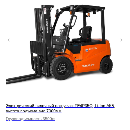
КБ,
Электрический вилочный погрузчик FE4P35Q, Li-Ion АКБ,
Эл
высота подъема вил 7000мм
вы
Грузоподъемность 3500кг
Гр