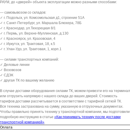
РАУМ, до «дверей» объекта эксплуатации можно разными способами:
— самовывозом со складов:
✓ г. Подольск, ул. Комсомольская д1, строение 51А
✓ г. Санкт-Петербург, ул. Маршала Блюхера, 78Б
✓ г. Краснодар, ул.Тихорецкая 8/1
✓ г. Пермь, ул. Верхне-Муллинская, д.130
✓ г. Красноярск, ул. Кразовская, 4
✓ г. Иркутск, ул. Трактовая, 18, к.5
✓ г. Улан-Удэ, ул. Трактовая, 1, корп.1
— силами транспортных компаний:
✓ Деловые линии
✓ Возовозов
✓ СДЭК
✓ другая ТК по вашему желанию
В случае доставки оборудования силами ТК, можем привезти его на терминал
или отгрузить напрямую с нашего склада до ваших дверей. Стоимость
тарифов доставки рассчитывается в соответствии с тарифной сеткой ТК.
Вся техника застрахована на сумму, указанную в отгрузочных документах.
Чтобы правильно принять технику у транспортной компании, мы подготовили
подробную инструкцию в статье
«Как принимать технику после доставки
транспортной компанией»
.
Оплата