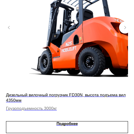
Дизельный вилочный погрузчик FD30N, высота подъема вил
Эл
4350мм
вы
Грузоподъемность 3000кг
Гр
Подробнее