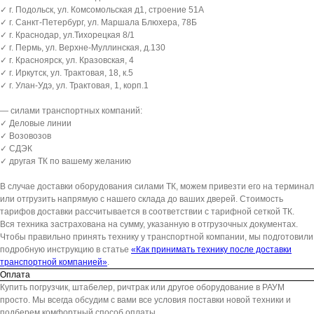
✓ г. Подольск, ул. Комсомольская д1, строение 51А
✓ г. Санкт-Петербург, ул. Маршала Блюхера, 78Б
✓ г. Краснодар, ул.Тихорецкая 8/1
✓ г. Пермь, ул. Верхне-Муллинская, д.130
✓ г. Красноярск, ул. Кразовская, 4
✓ г. Иркутск, ул. Трактовая, 18, к.5
✓ г. Улан-Удэ, ул. Трактовая, 1, корп.1
— силами транспортных компаний:
✓ Деловые линии
✓ Возовозов
✓ СДЭК
✓ другая ТК по вашему желанию
В случае доставки оборудования силами ТК, можем привезти его на терминал
или отгрузить напрямую с нашего склада до ваших дверей. Стоимость
тарифов доставки рассчитывается в соответствии с тарифной сеткой ТК.
Вся техника застрахована на сумму, указанную в отгрузочных документах.
Чтобы правильно принять технику у транспортной компании, мы подготовили
подробную инструкцию в статье
«Как принимать технику после доставки
транспортной компанией»
.
Оплата
Купить погрузчик, штабелер, ричтрак или другое оборудование в РАУМ
просто. Мы всегда обсудим с вами все условия поставки новой техники и
подберем комфортный способ оплаты.