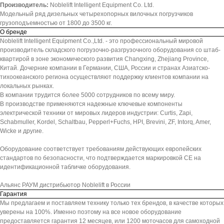
Производитель:
Noblelift Intelligent Equipment Co. Ltd.
Модельный ряд дизельных четырехопорных вилочных погрузчиков
грузоподъемностью от 1800 до 3500 кг.
О бренде
Noblelift Intelligent Equipment Co.,Ltd. - это профессиональный мировой
производитель складского погрузочно-разгрузочного оборудования со штаб-
квартирой в зоне экономического развития Changxing, Zhejiang Province,
Китай. Дочерние компании в Германии, США, России и странах Азиатско-
тихоокеанского региона осуществляют поддержку клиентов компании на
локальных рынках.
В компании трудится более 5000 сотрудников по всему миру.
В производстве применяются надежные ключевые компоненты
электрической техники от мировых лидеров индустрии: Curtis, Zapi,
Schabmuller, Kordel, Schaltbau, Pepperl+Fuchs, HPI, Brevini, ZF, Intorq, Amer,
Wicke и другие.
Оборудование соответствует требованиям действующих европейских
стандартов по безопасности, что подтверждается маркировкой СЕ на
идентификационной табличке оборудования.
Альянс РАУМ дистрибьютор Noblelift в России
Гарантия
Мы предлагаем и поставляем технику только тех брендов, в качестве которых
уверены на 100%. Именно поэтому на все новое оборудование
предоставляется гарантия 12 месяцев, или 1200 моточасов для самоходной