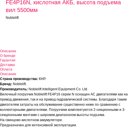
FE4P16N, кислотная АКБ, высота подъема
вил 5500мм
Noblelift
Оставить заявку
Описание
О бренде
Гарантия
Доставка
Оплата
Описание
Страна производства:
КНР.
Бренд:
Noblelift.
Производитель:
Noblelift Intelligent Equipment Co. Ltd.
Вилочный погрузчик Noblelift FE4P16 серии N оснащен АС двигателями как на
привод движения, так и на привод гидравлической системы. Благодаря таким
двигателям затраты на обслуживание существенно ниже по сравнению с
коллекторными двигателями. Погрузчики комплектуются 2-секционными и 3-
секционными мачтами с широким диапазоном высоты подъема.
На свинцово-кислотном аккумуляторе.
Предназначен для интенсивной эксплуатации.