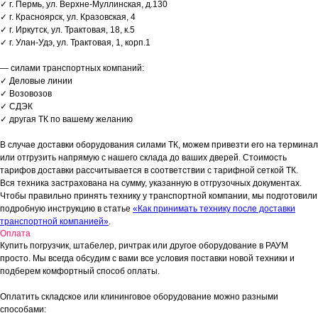
✓ г. Пермь, ул. Верхне-Муллинская, д.130
✓ г. Красноярск, ул. Кразовская, 4
✓ г. Иркутск, ул. Трактовая, 18, к.5
✓ г. Улан-Удэ, ул. Трактовая, 1, корп.1
— силами транспортных компаний:
✓ Деловые линии
✓ Возовозов
✓ СДЭК
✓ другая ТК по вашему желанию
В случае доставки оборудования силами ТК, можем привезти его на терминал
или отгрузить напрямую с нашего склада до ваших дверей. Стоимость
тарифов доставки рассчитывается в соответствии с тарифной сеткой ТК.
Вся техника застрахована на сумму, указанную в отгрузочных документах.
Чтобы правильно принять технику у транспортной компании, мы подготовили
подробную инструкцию в статье
«Как принимать технику после доставки
транспортной компанией»
.
Оплата
Купить погрузчик, штабелер, ричтрак или другое оборудование в РАУМ
просто. Мы всегда обсудим с вами все условия поставки новой техники и
подберем комфортный способ оплаты.
Оплатить складское или клининговое оборудование можно разными
способами: