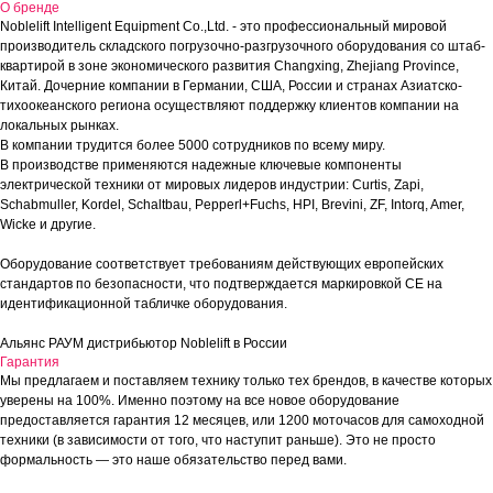
О бренде
Noblelift Intelligent Equipment Co.,Ltd. - это профессиональный мировой
производитель складского погрузочно-разгрузочного оборудования со штаб-
квартирой в зоне экономического развития Changxing, Zhejiang Province,
Китай. Дочерние компании в Германии, США, России и странах Азиатско-
тихоокеанского региона осуществляют поддержку клиентов компании на
локальных рынках.
В компании трудится более 5000 сотрудников по всему миру.
В производстве применяются надежные ключевые компоненты
электрической техники от мировых лидеров индустрии: Curtis, Zapi,
Schabmuller, Kordel, Schaltbau, Pepperl+Fuchs, HPI, Brevini, ZF, Intorq, Amer,
Wicke и другие.
Оборудование соответствует требованиям действующих европейских
стандартов по безопасности, что подтверждается маркировкой СЕ на
идентификационной табличке оборудования.
Альянс РАУМ дистрибьютор Noblelift в России
Гарантия
Мы предлагаем и поставляем технику только тех брендов, в качестве которых
уверены на 100%. Именно поэтому на все новое оборудование
предоставляется гарантия 12 месяцев, или 1200 моточасов для самоходной
техники (в зависимости от того, что наступит раньше). Это не просто
формальность — это наше обязательство перед вами.