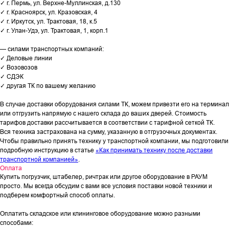
✓ г. Пермь, ул. Верхне-Муллинская, д.130
✓ г. Красноярск, ул. Кразовская, 4
✓ г. Иркутск, ул. Трактовая, 18, к.5
✓ г. Улан-Удэ, ул. Трактовая, 1, корп.1
— силами транспортных компаний:
✓ Деловые линии
✓ Возовозов
✓ СДЭК
✓ другая ТК по вашему желанию
В случае доставки оборудования силами ТК, можем привезти его на терминал
или отгрузить напрямую с нашего склада до ваших дверей. Стоимость
тарифов доставки рассчитывается в соответствии с тарифной сеткой ТК.
Вся техника застрахована на сумму, указанную в отгрузочных документах.
Чтобы правильно принять технику у транспортной компании, мы подготовили
подробную инструкцию в статье
«Как принимать технику после доставки
транспортной компанией»
.
Оплата
Купить погрузчик, штабелер, ричтрак или другое оборудование в РАУМ
просто. Мы всегда обсудим с вами все условия поставки новой техники и
подберем комфортный способ оплаты.
Оплатить складское или клининговое оборудование можно разными
способами: