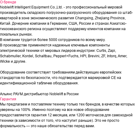
О бренде
Noblelift Intelligent Equipment Co.,Ltd. - это профессиональный мировой
производитель складского погрузочно-разгрузочного оборудования со штаб-
квартирой в зоне экономического развития Changxing, Zhejiang Province,
Китай. Дочерние компании в Германии, США, России и странах Азиатско-
тихоокеанского региона осуществляют поддержку клиентов компании на
локальных рынках.
В компании трудится более 5000 сотрудников по всему миру.
В производстве применяются надежные ключевые компоненты
электрической техники от мировых лидеров индустрии: Curtis, Zapi,
Schabmuller, Kordel, Schaltbau, Pepperl+Fuchs, HPI, Brevini, ZF, Intorq, Amer,
Wicke и другие.
Оборудование соответствует требованиям действующих европейских
стандартов по безопасности, что подтверждается маркировкой СЕ на
идентификационной табличке оборудования.
Альянс РАУМ дистрибьютор Noblelift в России
Гарантия
Мы предлагаем и поставляем технику только тех брендов, в качестве которых
уверены на 100%. Именно поэтому на все новое оборудование
предоставляется гарантия 12 месяцев, или 1200 моточасов для самоходной
техники (в зависимости от того, что наступит раньше). Это не просто
формальность — это наше обязательство перед вами.