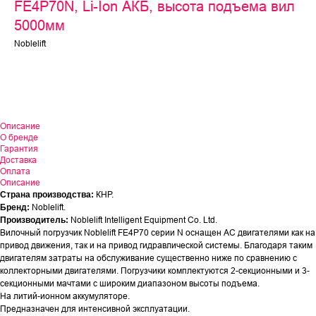
FE4P70N, Li-Ion АКБ, высота подъема вил
5000мм
Noblelift
Оставить заявку
Описание
О бренде
Гарантия
Доставка
Оплата
Описание
КНР.
Страна производства:
Noblelift.
Бренд:
Noblelift Intelligent Equipment Co. Ltd.
Производитель:
Вилочный погрузчик Noblelift FE4P70 серии N оснащен АС двигателями как на
привод движения, так и на привод гидравлической системы. Благодаря таким
двигателям затраты на обслуживание существенно ниже по сравнению с
коллекторными двигателями. Погрузчики комплектуются 2-секционными и 3-
секционными мачтами с широким диапазоном высоты подъема.
На литий-ионном аккумуляторе.
Предназначен для интенсивной эксплуатации.