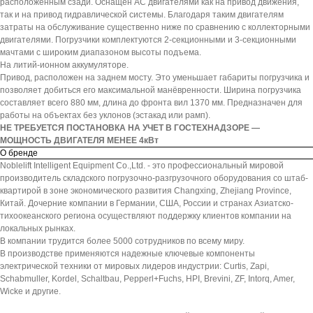
расположенным сзади. Оснащен АС двигателями как на привод движения,
так и на привод гидравлической системы. Благодаря таким двигателям
затраты на обслуживание существенно ниже по сравнению с коллекторными
двигателями. Погрузчики комплектуются 2-секционными и 3-секционными
мачтами с широким диапазоном высоты подъема.
На литий-ионном аккумуляторе.
Привод, расположен на заднем мосту. Это уменьшает габариты погрузчика и
позволяет добиться его максимальной манёвренности. Ширина погрузчика
составляет всего 880 мм, длина до фронта вил 1370 мм. Предназначен для
работы на объектах без уклонов (эстакад или рамп).
НЕ ТРЕБУЕТСЯ ПОСТАНОВКА НА УЧЕТ В ГОСТЕХНАДЗОРЕ —
МОЩНОСТЬ ДВИГАТЕЛЯ МЕНЕЕ 4кВт
О бренде
Noblelift Intelligent Equipment Co.,Ltd. - это профессиональный мировой
производитель складского погрузочно-разгрузочного оборудования со штаб-
квартирой в зоне экономического развития Changxing, Zhejiang Province,
Китай. Дочерние компании в Германии, США, России и странах Азиатско-
тихоокеанского региона осуществляют поддержку клиентов компании на
локальных рынках.
В компании трудится более 5000 сотрудников по всему миру.
В производстве применяются надежные ключевые компоненты
электрической техники от мировых лидеров индустрии: Curtis, Zapi,
Schabmuller, Kordel, Schaltbau, Pepperl+Fuchs, HPI, Brevini, ZF, Intorq, Amer,
Wicke и другие.