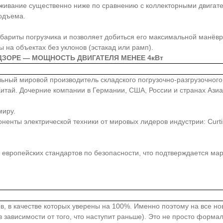
уживание существенно ниже по сравнению с коллекторными двигате
одъема.
бариты погрузчика и позволяет добиться его максимальной манёвр
 на объектах без уклонов (эстакад или рамп).
ДЗОРЕ — МОЩНОСТЬ ДВИГАТЕЛЯ МЕНЕЕ 4кВт
иональный мировой производитель складского погрузочно-разгрузочно
, Китай. Дочерние компании в Германии, США, России и странах Аз
миру.
ты электрической техники от мировых лидеров индустрии: Curtis, Z
европейских стандартов по безопасности, что подтверждается ма
в, в качестве которых уверены на 100%. Именно поэтому на все н
 зависимости от того, что наступит раньше). Это не просто форма