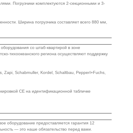
лями. Погрузчики комплектуются 2-секционными и 3-
енности. Ширина погрузчика составляет всего 880 мм,
го оборудования со штаб-квартирой в зоне
иатско-тихоокеанского региона осуществляют поддержку
api, Schabmuller, Kordel, Schaltbau, Pepperl+Fuchs,
ркировкой СЕ на идентификационной табличке
овое оборудование предоставляется гарантия 12
льность — это наше обязательство перед вами.