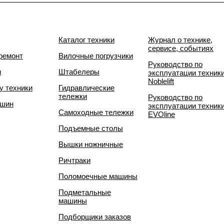
Каталог техники
Журнал о технике,
сервисе, событиях
ремонт
Вилочные погрузчики
Руководство по
и
Штабелеры
эксплуатации техник
Noblelift
у техники
Гидравлические
тележки
Руководство по
 шин
эксплуатации техник
Самоходные тележки
EVOline
Подъемные столы
Вышки ножничные
Ричтраки
Поломоечные машины
Подметальные
машины
Подборщики заказов