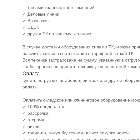
— силами транспортных компаний:
✓ Деловые линии
✓ Возовозов
✓ СДЭК
✓ другая ТК по вашему желанию
В случае доставки оборудования силами ТК, можем прив
рассчитывается в соответствии с тарифной сеткой ТК.
Вся техника застрахована на сумму, указанную в отгруз
Чтобы правильно принять технику у транспортной комп
Оплата
Купить погрузчик, штабелер, ричтрак или другое обору
оплаты.
Оплатить складское или клининговое оборудование мо
✓ 100% предоплата
✓ рассрочка
✓ отсрочка
✓ лизинг
✓ трейд-ин, выкуп б/у техники в счет покупки новой
✓ взять в долгосрочную аренду с последующим выкупом