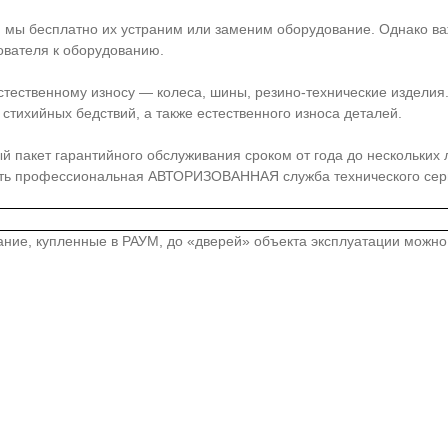
, мы бесплатно их устраним или заменим оборудование. Однако ва
ователя к оборудованию.
стественному износу — колеса, шины, резино-технические издели
стихийных бедствий, а также естественного износа деталей.
акет гарантийного обслуживания сроком от года до нескольких лет
сть профессиональная АВТОРИЗОВАННАЯ служба технического серв
вание, купленные в РАУМ, до «дверей» объекта эксплуатации можн