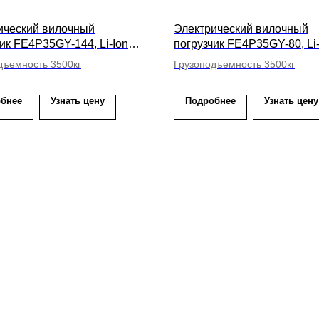
ический вилочный
Электрический вилочный
ик FE4P35GY-144, Li-Ion
погрузчик FE4P35GY-80, Li-
ысота подъема вил 7000мм
АКБ, высота подъема вил
дъемность 3500кг
Грузоподъемность 3500кг
бнее
Узнать цену
Подробнее
Узнать цену