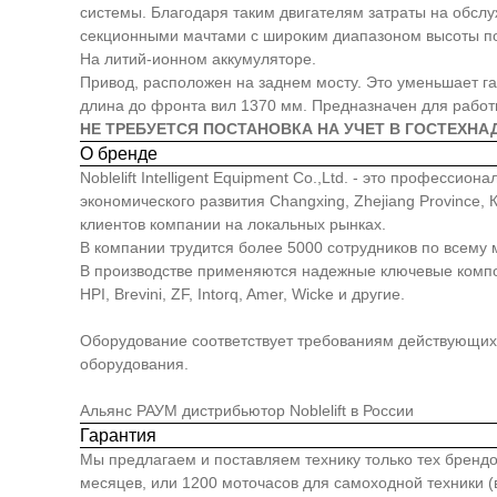
системы. Благодаря таким двигателям затраты на обсл
секционными мачтами с широким диапазоном высоты п
На литий-ионном аккумуляторе.
Привод, расположен на заднем мосту. Это уменьшает га
длина до фронта вил 1370 мм. Предназначен для работы
НЕ ТРЕБУЕТСЯ ПОСТАНОВКА НА УЧЕТ В ГОСТЕХНА
О бренде
Noblelift Intelligent Equipment Co.,Ltd. - это професс
экономического развития Changxing, Zhejiang Province
клиентов компании на локальных рынках.
В компании трудится более 5000 сотрудников по всему 
В производстве применяются надежные ключевые компонен
HPI, Brevini, ZF, Intorq, Amer, Wicke и другие.
Оборудование соответствует требованиям действующих 
оборудования.
Альянс РАУМ дистрибьютор Noblelift в России
Гарантия
Мы предлагаем и поставляем технику только тех брендо
месяцев, или 1200 моточасов для самоходной техники (в