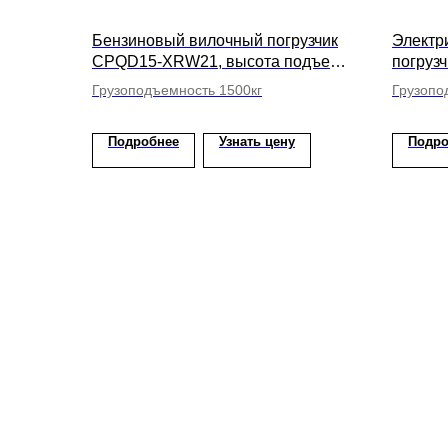
Бензиновый вилочный погрузчик
Электр
CPQD15-XRW21, высота подъема
погрузч
вил 7000мм
АКБ, в
Грузоподъемность 1500кг
Грузопо
Подробнее
Узнать цену
Подро