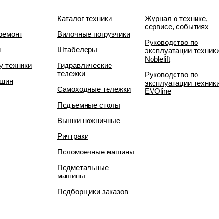
Каталог техники
Журнал о технике,
сервисе, событиях
ремонт
Вилочные погрузчики
Руководство по
и
Штабелеры
эксплуатации техник
Noblelift
у техники
Гидравлические
тележки
Руководство по
 шин
эксплуатации техник
Самоходные тележки
EVOline
Подъемные столы
Вышки ножничные
Ричтраки
Поломоечные машины
Подметальные
машины
Подборщики заказов