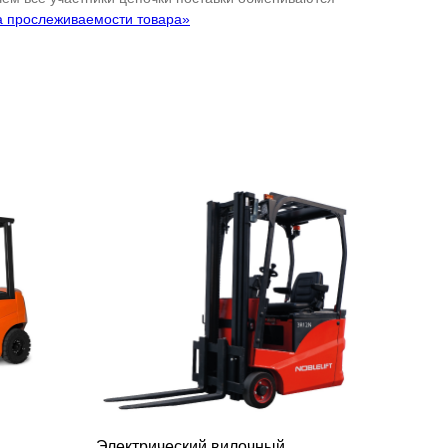
а прослеживаемости товара»
Электрический вилочный