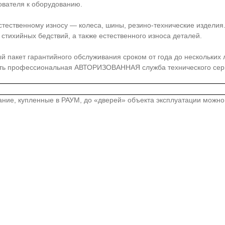
ователя к оборудованию.
стественному износу — колеса, шины, резино-технические издели
стихийных бедствий, а также естественного износа деталей.
акет гарантийного обслуживания сроком от года до нескольких лет
сть профессиональная АВТОРИЗОВАННАЯ служба технического серв
вание, купленные в РАУМ, до «дверей» объекта эксплуатации можн