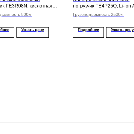
чик FE3R08N, кислотная
погрузчик FE4P25Q, Li-Ion 
ысота подъема вил 4350мм
высота подъема вил 4350
дъемность 800кг
Грузоподъемность 2500кг
бнее
Узнать цену
Подробнее
Узнать цену