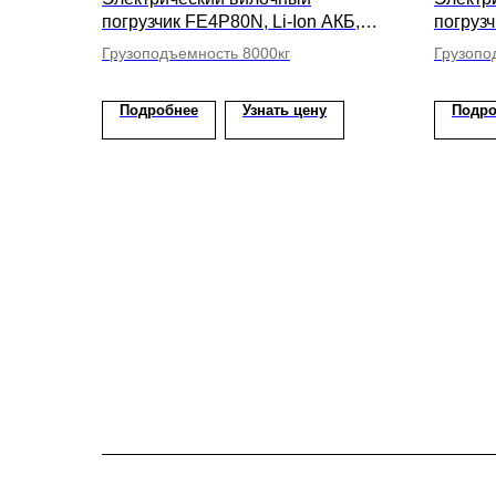
погрузчик FE4P80N, Li-Ion АКБ,
погруз
высота подъема вил 4500мм
АКБ, в
Грузоподъемность 8000кг
Грузопо
Подробнее
Узнать цену
Подро