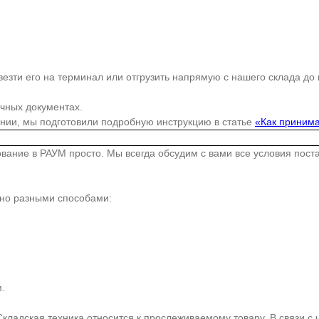
езти его на терминал или отгрузить напрямую с нашего склада до
очных документах.
ании, мы подготовили подробную инструкцию в статье
«Как принима
дование в РАУМ просто. Мы всегда обсудим с вами все условия пос
жно разными способами:
.
Складская техника относится к прослеживаемому товару. В связи с