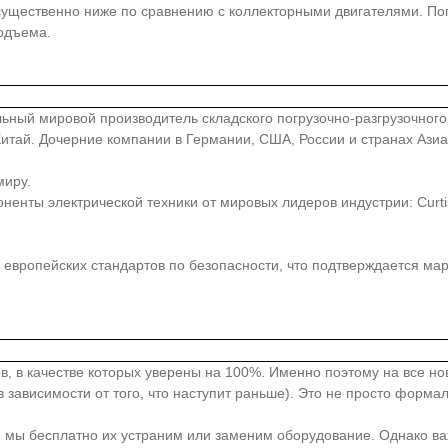
существенно ниже по сравнению с коллекторными двигателями. Пог
одъема.
иональный мировой производитель складского погрузочно-разгрузочно
, Китай. Дочерние компании в Германии, США, России и странах Аз
миру.
ты электрической техники от мировых лидеров индустрии: Curtis, Z
европейских стандартов по безопасности, что подтверждается ма
в, в качестве которых уверены на 100%. Именно поэтому на все н
 зависимости от того, что наступит раньше). Это не просто форма
, мы бесплатно их устраним или заменим оборудование. Однако ва