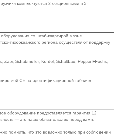
рузчики комплектуются 2-секционными и 3-
го оборудования со штаб-квартирой в зоне
иатско-тихоокеанского региона осуществляют поддержку
api, Schabmuller, Kordel, Schaltbau, Pepperl+Fuchs,
ркировкой СЕ на идентификационной табличке
овое оборудование предоставляется гарантия 12
льность — это наше обязательство перед вами.
жно помнить, что это возможно только при соблюдении