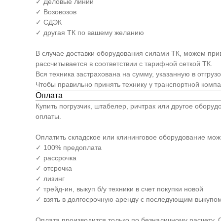
✓ Деловые линии
✓ Возовозов
✓ СДЭК
✓ другая ТК по вашему желанию
В случае доставки оборудования силами ТК, можем прив
рассчитывается в соответствии с тарифной сеткой ТК.
Вся техника застрахована на сумму, указанную в отгруз
Чтобы правильно принять технику у транспортной комп
Оплата
Купить погрузчик, штабелер, ричтрак или другое обору
оплаты.
Оплатить складское или клининговое оборудование мо
✓ 100% предоплата
✓ рассрочка
✓ отсрочка
✓ лизинг
✓ трейд-ин, выкуп б/у техники в счет покупки новой
✓ взять в долгосрочную аренду с последующим выкупом
Оплата производится только по безналичному расчету. 