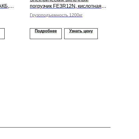
АКБ,
погрузчик FE3R12N, кислотная
мм
АКБ, высота подъема вил 3000мм
Грузоподъемность 1200кг
Подробнее
Узнать цену