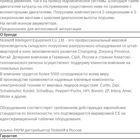
привод движения, так и на привод гидравлической системы. Благодаря таким
двигателям затраты на обслуживание существенно ниже по сравнению с
коллекторными двигателями. Погрузчики комплектуются 2-секционными и 3-
секционными мачтами с широким диапазоном высоты подъема.
На литий-ионном аккумуляторе.
Предназначен для интенсивной экплуатации.
О бренде
Noblelift Intelligent Equipment Co.,Ltd. - это профессиональный мировой
производитель складского погрузочно-разгрузочного оборудования со штаб-
квартирой в зоне экономического развития Changxing, Zhejiang Province,
Китай. Дочерние компании в Германии, США, России и странах Азиатско-
тихоокеанского региона осуществляют поддержку клиентов компании на
локальных рынках.
В компании трудится более 5000 сотрудников по всему миру.
В производстве применяются надежные ключевые компоненты
электрической техники от мировых лидеров индустрии: Curtis, Zapi,
Schabmuller, Kordel, Schaltbau, Pepperl+Fuchs, HPI, Brevini, ZF, Intorq, Amer,
Wicke и другие.
Оборудование соответствует требованиям действующих европейских
стандартов по безопасности, что подтверждается маркировкой СЕ на
идентификационной табличке оборудования.
Альянс РАУМ дистрибьютор Noblelift в России
Гарантия