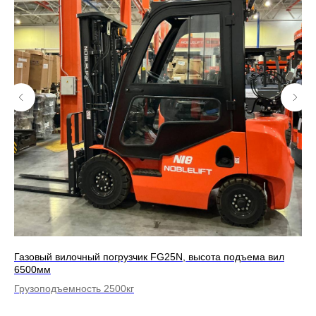
Газовый вилочный погрузчик FG25N, высота подъема вил
Бе
6500мм
по
Грузоподъемность 2500кг
Гр