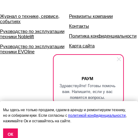
Журнал о технике, сервисе,
Реквизиты компании
событиях
Контакты
Руководство по эксплуатации
Политика конфиденциальности
техники Noblelift
Карта сайта
Руководство по эксплуатации
техники EVOline
РАУМ
Здравствуйте! Готовы помочь
вам. Напишите, если у вас
появятся вопросы.
Данный сайт носит исключительно информационный характер и ни
Мы здесь не только продаем, сдаем в аренду и ремонтируем технику,
при каких условиях
но и собираем куки. Если согласны с
политикой конфиденциальности
,
информационные материалы и цены, размещённые на сайте, не
нажимайте Ок и оставайтесь на сайте.
являются публичной офертой,
определяемой положениями статей 435 и 437 гражданского кодекса
РФ.
ОК