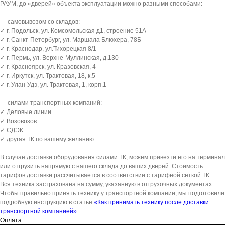
РАУМ, до «дверей» объекта эксплуатации можно разными способами:
— самовывозом со складов:
✓ г. Подольск, ул. Комсомольская д1, строение 51А
✓ г. Санкт-Петербург, ул. Маршала Блюхера, 78Б
✓ г. Краснодар, ул.Тихорецкая 8/1
✓ г. Пермь, ул. Верхне-Муллинская, д.130
✓ г. Красноярск, ул. Кразовская, 4
✓ г. Иркутск, ул. Трактовая, 18, к.5
✓ г. Улан-Удэ, ул. Трактовая, 1, корп.1
— силами транспортных компаний:
✓ Деловые линии
✓ Возовозов
✓ СДЭК
✓ другая ТК по вашему желанию
В случае доставки оборудования силами ТК, можем привезти его на терминал
или отгрузить напрямую с нашего склада до ваших дверей. Стоимость
тарифов доставки рассчитывается в соответствии с тарифной сеткой ТК.
Вся техника застрахована на сумму, указанную в отгрузочных документах.
Чтобы правильно принять технику у транспортной компании, мы подготовили
подробную инструкцию в статье
«Как принимать технику после доставки
транспортной компанией»
.
Оплата