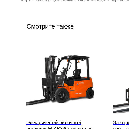
Смотрите также
Электрический вилочный
Электр
погрузчик FE4P28Q, кислотная
погруз