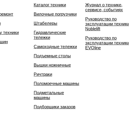
Каталог техники
Журнал о технике,
сервисе, событиях
ремонт
Вилочные погрузчики
Руководство по
и
Штабелеры
эксплуатации техник
Noblelift
у техники
Гидравлические
тележки
Руководство по
 шин
эксплуатации техник
Самоходные тележки
EVOline
Подъемные столы
Вышки ножничные
Ричтраки
Поломоечные машины
Подметальные
машины
Подборщики заказов