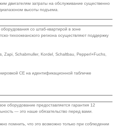
таким двигателям затраты на обслуживание существенно
 диапазоном высоты подъема.
го оборудования со штаб-квартирой в зоне
иатско-тихоокеанского региона осуществляют поддержку
api, Schabmuller, Kordel, Schaltbau, Pepperl+Fuchs,
ркировкой СЕ на идентификационной табличке
овое оборудование предоставляется гарантия 12
льность — это наше обязательство перед вами.
жно помнить, что это возможно только при соблюдении