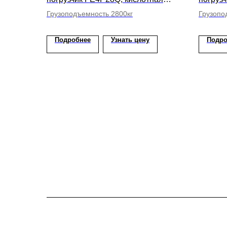
АКБ, высота подъема вил 4500мм
АКБ, в
Грузоподъемность 2800кг
Грузопо
Подробнее
Узнать цену
Подро