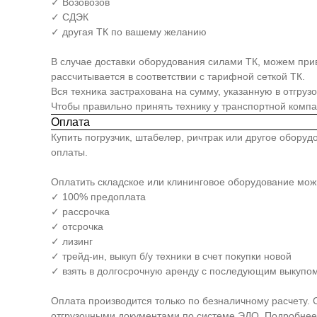
✓ Возовозов
✓ СДЭК
✓ другая ТК по вашему желанию
В случае доставки оборудования силами ТК, можем прив
рассчитывается в соответствии с тарифной сеткой ТК.
Вся техника застрахована на сумму, указанную в отгруз
Чтобы правильно принять технику у транспортной комп
Оплата
Купить погрузчик, штабелер, ричтрак или другое обору
оплаты.
Оплатить складское или клининговое оборудование мо
✓ 100% предоплата
✓ рассрочка
✓ отсрочка
✓ лизинг
✓ трейд-ин, выкуп б/у техники в счет покупки новой
✓ взять в долгосрочную аренду с последующим выкупом
Оплата производится только по безналичному расчету. 
отгрузочными документами по системе ЭДО. Подробнее 