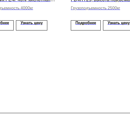
ысота подъема вил 5000мм
4700мм
дъемность 4000кг
Грузоподъемность 2500кг
бнее
Узнать цену
Подробнее
Узнать цену