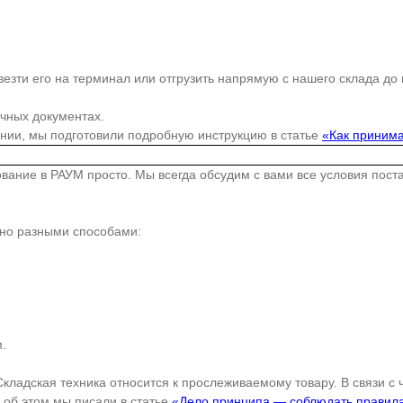
езти его на терминал или отгрузить напрямую с нашего склада до
очных документах.
ании, мы подготовили подробную инструкцию в статье
«Как принима
дование в РАУМ просто. Мы всегда обсудим с вами все условия пос
жно разными способами:
.
Складская техника относится к прослеживаемому товару. В связи с
об этом мы писали в статье
«Дело принципа — соблюдать правил