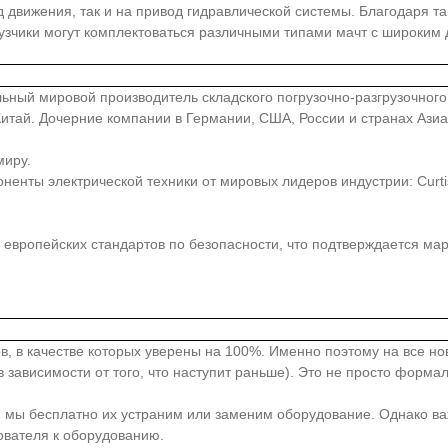
д движения, так и на привод гидравлической системы. Благодаря 
узчики могут комплектоваться различными типами мачт с широким
иональный мировой производитель складского погрузочно-разгрузочно
, Китай. Дочерние компании в Германии, США, России и странах Аз
миру.
ты электрической техники от мировых лидеров индустрии: Curtis, Z
европейских стандартов по безопасности, что подтверждается ма
в, в качестве которых уверены на 100%. Именно поэтому на все н
 зависимости от того, что наступит раньше). Это не просто форма
, мы бесплатно их устраним или заменим оборудование. Однако ва
ователя к оборудованию.