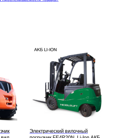
зчик
Электрический вилочный
 вил
погрузчик FE4P20N, Li-Ion АКБ,