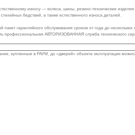
стественному износу — колеса, шины, резино-технические издели
стихийных бедствий, а также естественного износа деталей.
акет гарантийного обслуживания сроком от года до нескольких лет
сть профессиональная АВТОРИЗОВАННАЯ служба технического серв
вание, купленные в РАУМ, до «дверей» объекта эксплуатации можн