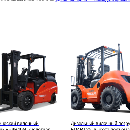
ический вилочный
Дизельный вилочный погру
чик FE4P40N, кислотная
FD4RT25, высота подъема