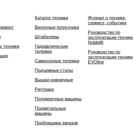
Каталог техники
Журнал о технике,
сервисе, событиях
ремонт
Вилочные погрузчики
Руководство по
и
Штабелеры
эксплуатации техник
Noblelift
у техники
Гидравлические
тележки
Руководство по
 шин
эксплуатации техник
Самоходные тележки
EVOline
Подъемные столы
Вышки ножничные
Ричтраки
Поломоечные машины
Подметальные
машины
Подборщики заказов