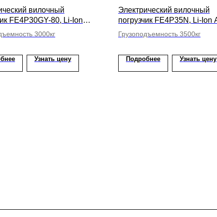
ический вилочный
Электрический вилочный
ик FE4P30GY-80, Li-Ion
погрузчик FE4P35N, Li-Ion 
ысота подъема вил 6500мм
высота подъема вил 4000
дъемность 3000кг
Грузоподъемность 3500кг
бнее
Узнать цену
Подробнее
Узнать цену