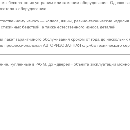
, мы бесплатно их устраним или заменим оборудование. Однако ва
ователя к оборудованию.
стественному износу — колеса, шины, резино-технические издели
стихийных бедствий, а также естественного износа деталей.
акет гарантийного обслуживания сроком от года до нескольких лет
сть профессиональная АВТОРИЗОВАННАЯ служба технического серв
вание, купленные в РАУМ, до «дверей» объекта эксплуатации можн