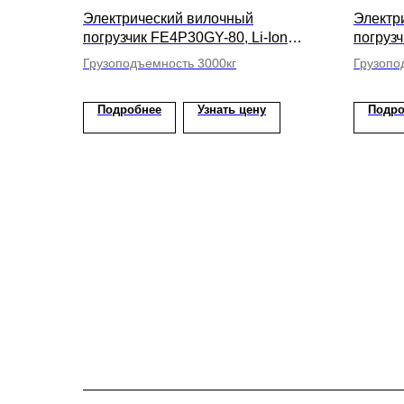
Электрический вилочный
Электр
погрузчик FE4P30GY-80, Li-Ion
погрузч
АКБ, высота подъема вил 5000мм
АКБ, в
Грузоподъемность 3000кг
Грузопо
Подробнее
Узнать цену
Подро