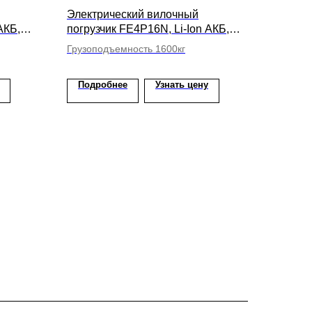
Электрический вилочный
АКБ,
погрузчик FE4P16N, Li-Ion АКБ,
мм
высота подъема вил 6000мм
Грузоподъемность 1600кг
Подробнее
Узнать цену