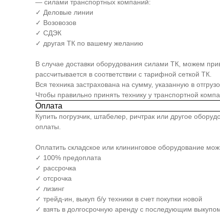
— силами транспортных компаний:
✓ Деловые линии
✓ Возовозов
✓ СДЭК
✓ другая ТК по вашему желанию
В случае доставки оборудования силами ТК, можем прив
рассчитывается в соответствии с тарифной сеткой ТК.
Вся техника застрахована на сумму, указанную в отгруз
Чтобы правильно принять технику у транспортной комп
Оплата
Купить погрузчик, штабелер, ричтрак или другое обору
оплаты.
Оплатить складское или клининговое оборудование мо
✓ 100% предоплата
✓ рассрочка
✓ отсрочка
✓ лизинг
✓ трейд-ин, выкуп б/у техники в счет покупки новой
✓ взять в долгосрочную аренду с последующим выкупом