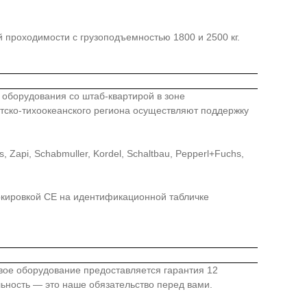
 проходимости с грузоподъемностью 1800 и 2500 кг.
го оборудования со штаб-квартирой в зоне
иатско-тихоокеанского региона осуществляют поддержку
api, Schabmuller, Kordel, Schaltbau, Pepperl+Fuchs,
ркировкой СЕ на идентификационной табличке
овое оборудование предоставляется гарантия 12
льность — это наше обязательство перед вами.