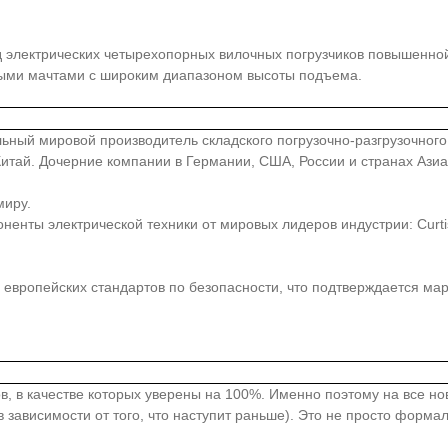
д электрических четырехопорных вилочных погрузчиков повышенной
ными мачтами с широким диапазоном высоты подъема.
иональный мировой производитель складского погрузочно-разгрузочно
, Китай. Дочерние компании в Германии, США, России и странах Аз
миру.
ты электрической техники от мировых лидеров индустрии: Curtis, Z
европейских стандартов по безопасности, что подтверждается ма
в, в качестве которых уверены на 100%. Именно поэтому на все н
 зависимости от того, что наступит раньше). Это не просто форма