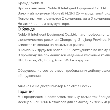
Бренд:
Noblelift.
Производитель:
Noblelift Intelligent Equipment Co. Ltd.
Вилочный погрузчик Noblelift FE2RT25 — модельный ря
Погрузчики комплектуются 2-секционными и 3-секцион
На литий-ионном аккумуляторе.
О бренде
Noblelift Intelligent Equipment Co.,Ltd. - это професс
экономического развития Changxing, Zhejiang Province
клиентов компании на локальных рынках.
В компании трудится более 5000 сотрудников по всему 
В производстве применяются надежные ключевые компонен
HPI, Brevini, ZF, Intorq, Amer, Wicke и другие.
Оборудование соответствует требованиям действующих 
оборудования.
Альянс РАУМ дистрибьютор Noblelift в России
Гарантия
Мы предлагаем и поставляем технику только тех брендо
месяцев, или 1200 моточасов для самоходной техники (в