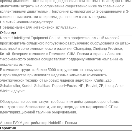
привод движения, так и на привод гидравлической системы. Благодаря таким
двигателям затраты на обслуживание существенно ниже по сравнению с
коллекторными двигателями. Погрузчики комплектуются 2-секционными и 3-
секционными мачтами с широким диапазоном высоты подъема.
На литий-ионном аккумуляторе.
Предназначен для интенсивной экплуатации.
О бренде
Noblelift Intelligent Equipment Co.,Ltd. - это профессиональный мировой
производитель складского погрузочно-разгрузочного оборудования со штаб-
квартирой в зоне экономического развития Changxing, Zhejiang Province,
Китай. Дочерние компании в Германии, США, России и странах Азиатско-
тихоокеанского региона осуществляют поддержку клиентов компании на
локальных рынках.
В компании трудится более 5000 сотрудников по всему миру.
В производстве применяются надежные ключевые компоненты
электрической техники от мировых лидеров индустрии: Curtis, Zapi,
Schabmuller, Kordel, Schaltbau, Pepperl+Fuchs, HPI, Brevini, ZF, Intorq, Amer,
Wicke и другие.
Оборудование соответствует требованиям действующих европейских
стандартов по безопасности, что подтверждается маркировкой СЕ на
идентификационной табличке оборудования.
Альянс РАУМ дистрибьютор Noblelift в России
Гарантия