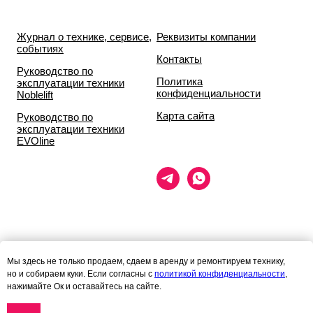
Журнал о технике, сервисе,
Реквизиты компании
событиях
Контакты
Руководство по
Политика
эксплуатации техники
конфиденциальности
Noblelift
Карта сайта
Руководство по
эксплуатации техники
EVOline
Данный сайт носит исключительно информационный характер и ни
Мы здесь не только продаем, сдаем в аренду и ремонтируем технику,
при каких условиях
но и собираем куки. Если согласны с
политикой конфиденциальности
,
информационные материалы и цены, размещённые на сайте, не
нажимайте Ок и оставайтесь на сайте.
являются публичной офертой,
определяемой положениями статей 435 и 437 гражданского кодекса