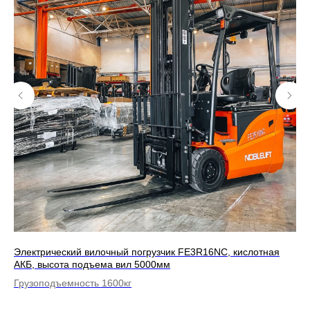
Электрический вилочный погрузчик FE3R16NС, кислотная
Ди
АКБ, высота подъема вил 5000мм
30
Грузоподъемность 1600кг
Гр