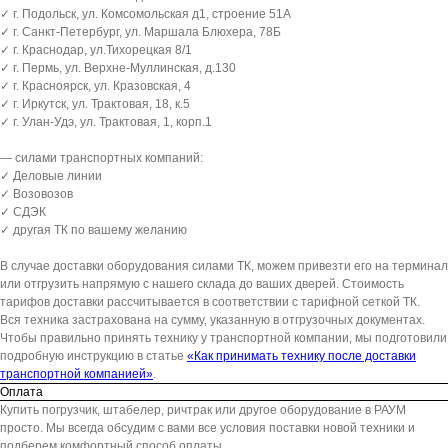
✓ г. Подольск, ул. Комсомольская д1, строение 51А
✓ г. Санкт-Петербург, ул. Маршала Блюхера, 78Б
✓ г. Краснодар, ул.Тихорецкая 8/1
✓ г. Пермь, ул. Верхне-Муллинская, д.130
✓ г. Красноярск, ул. Кразовская, 4
✓ г. Иркутск, ул. Трактовая, 18, к.5
✓ г. Улан-Удэ, ул. Трактовая, 1, корп.1
— силами транспортных компаний:
✓ Деловые линии
✓ Возовозов
✓ СДЭК
✓ другая ТК по вашему желанию
В случае доставки оборудования силами ТК, можем привезти его на терминал
или отгрузить напрямую с нашего склада до ваших дверей. Стоимость
тарифов доставки рассчитывается в соответствии с тарифной сеткой ТК.
Вся техника застрахована на сумму, указанную в отгрузочных документах.
Чтобы правильно принять технику у транспортной компании, мы подготовили
подробную инструкцию в статье
«Как принимать технику после доставки
транспортной компанией»
.
Оплата
Купить погрузчик, штабелер, ричтрак или другое оборудование в РАУМ
просто. Мы всегда обсудим с вами все условия поставки новой техники и
подберем комфортный способ оплаты.