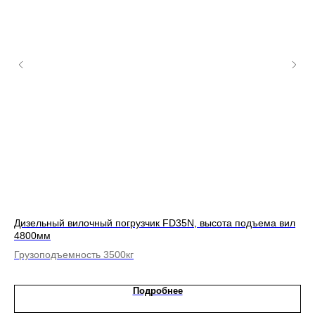
КБ,
Дизельный вилочный погрузчик FD35N, высота подъема вил
Эл
4800мм
вы
Грузоподъемность 3500кг
Гр
Подробнее