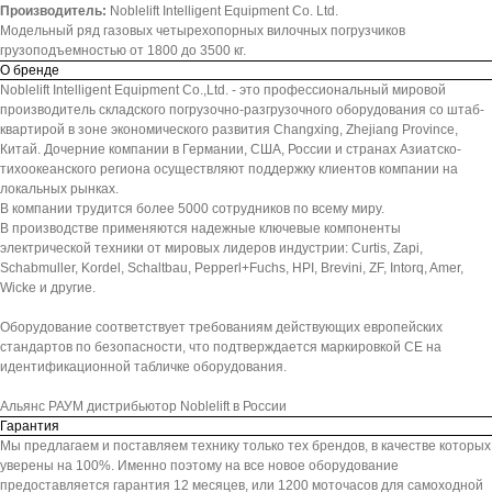
Производитель:
Noblelift Intelligent Equipment Co. Ltd.
Модельный ряд газовых четырехопорных вилочных погрузчиков
грузоподъемностью от 1800 до 3500 кг.
О бренде
Noblelift Intelligent Equipment Co.,Ltd. - это профессиональный мировой
производитель складского погрузочно-разгрузочного оборудования со штаб-
квартирой в зоне экономического развития Changxing, Zhejiang Province,
Китай. Дочерние компании в Германии, США, России и странах Азиатско-
тихоокеанского региона осуществляют поддержку клиентов компании на
локальных рынках.
В компании трудится более 5000 сотрудников по всему миру.
В производстве применяются надежные ключевые компоненты
электрической техники от мировых лидеров индустрии: Curtis, Zapi,
Schabmuller, Kordel, Schaltbau, Pepperl+Fuchs, HPI, Brevini, ZF, Intorq, Amer,
Wicke и другие.
Оборудование соответствует требованиям действующих европейских
стандартов по безопасности, что подтверждается маркировкой СЕ на
идентификационной табличке оборудования.
Альянс РАУМ дистрибьютор Noblelift в России
Гарантия
Мы предлагаем и поставляем технику только тех брендов, в качестве которых
уверены на 100%. Именно поэтому на все новое оборудование
предоставляется гарантия 12 месяцев, или 1200 моточасов для самоходной