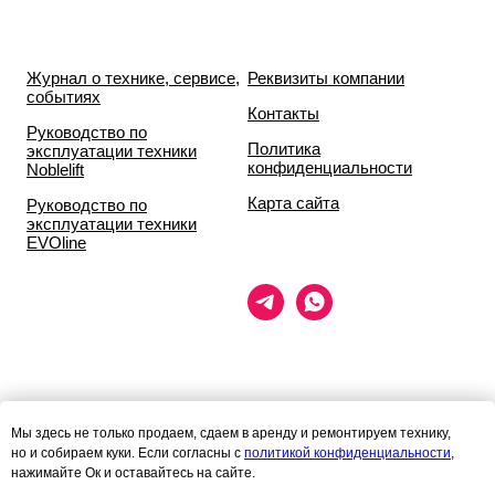
Журнал о технике, сервисе,
Реквизиты компании
событиях
Контакты
Руководство по
Политика
эксплуатации техники
конфиденциальности
Noblelift
Карта сайта
Руководство по
эксплуатации техники
EVOline
Данный сайт носит исключительно информационный характер и ни
Мы здесь не только продаем, сдаем в аренду и ремонтируем технику,
при каких условиях
но и собираем куки. Если согласны с
политикой конфиденциальности
,
информационные материалы и цены, размещённые на сайте, не
нажимайте Ок и оставайтесь на сайте.
являются публичной офертой,