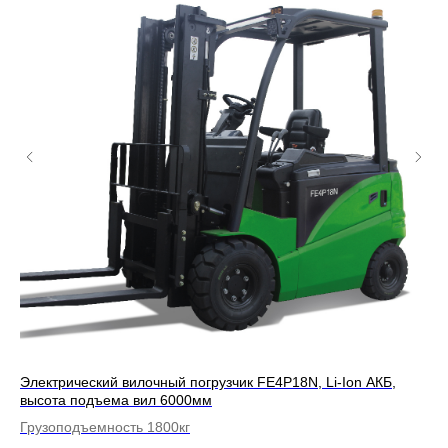
ил
Электрический вилочный погрузчик FE4P18N, Li-Ion АКБ,
Эл
высота подъема вил 6000мм
АК
Грузоподъемность 1800кг
Гр