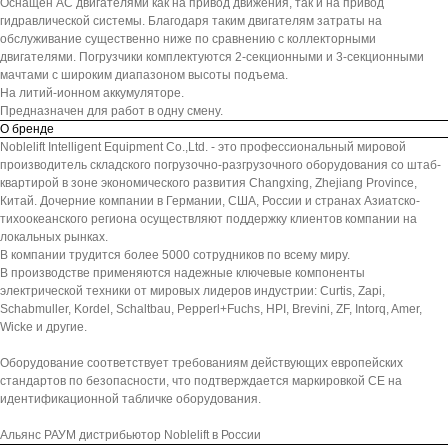
Оснащен АС двигателями как на привод движения, так и на привод
гидравлической системы. Благодаря таким двигателям затраты на
обслуживание существенно ниже по сравнению с коллекторными
двигателями. Погрузчики комплектуются 2-секционными и 3-секционными
мачтами с широким диапазоном высоты подъема.
На литий-ионном аккумуляторе.
Предназначен для работ в одну смену.
О бренде
Noblelift Intelligent Equipment Co.,Ltd. - это профессиональный мировой
производитель складского погрузочно-разгрузочного оборудования со штаб-
квартирой в зоне экономического развития Changxing, Zhejiang Province,
Китай. Дочерние компании в Германии, США, России и странах Азиатско-
тихоокеанского региона осуществляют поддержку клиентов компании на
локальных рынках.
В компании трудится более 5000 сотрудников по всему миру.
В производстве применяются надежные ключевые компоненты
электрической техники от мировых лидеров индустрии: Curtis, Zapi,
Schabmuller, Kordel, Schaltbau, Pepperl+Fuchs, HPI, Brevini, ZF, Intorq, Amer,
Wicke и другие.
Оборудование соответствует требованиям действующих европейских
стандартов по безопасности, что подтверждается маркировкой СЕ на
идентификационной табличке оборудования.
Альянс РАУМ дистрибьютор Noblelift в России