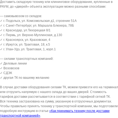
Доставить складскую технику или клининговое оборудование, купленные в
РАУМ, до «дверей» объекта эксплуатации можно разными способами:
— самовывозом со складов:
✓ г. Подольск, ул. Комсомольская д1, строение 51А
✓ г. Санкт-Петербург, ул. Маршала Блюхера, 78Б
✓ г. Краснодар, ул.Тихорецкая 8/1
✓ г. Пермь, ул. Верхне-Муллинская, д.130
✓ г. Красноярск, ул. Кразовская, 4
✓ г. Иркутск, ул. Трактовая, 18, к.5
✓ г. Улан-Удэ, ул. Трактовая, 1, корп.1
— силами транспортных компаний:
✓ Деловые линии
✓ Возовозов
✓ СДЭК
✓ другая ТК по вашему желанию
В случае доставки оборудования силами ТК, можем привезти его на терминал
или отгрузить напрямую с нашего склада до ваших дверей. Стоимость
тарифов доставки рассчитывается в соответствии с тарифной сеткой ТК.
Вся техника застрахована на сумму, указанную в отгрузочных документах.
Чтобы правильно принять технику у транспортной компании, мы подготовили
подробную инструкцию в статье
«Как принимать технику после доставки
транспортной компанией»
.