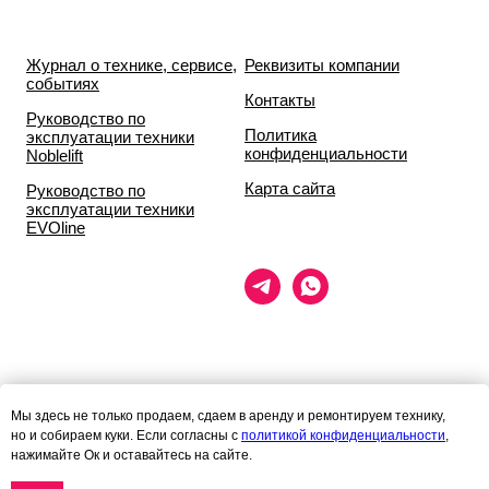
Журнал о технике, сервисе,
Реквизиты компании
событиях
Контакты
Руководство по
Политика
эксплуатации техники
конфиденциальности
Noblelift
Карта сайта
Руководство по
эксплуатации техники
EVOline
Данный сайт носит исключительно информационный характер и ни
Мы здесь не только продаем, сдаем в аренду и ремонтируем технику,
при каких условиях
но и собираем куки. Если согласны с
политикой конфиденциальности
,
информационные материалы и цены, размещённые на сайте, не
нажимайте Ок и оставайтесь на сайте.
являются публичной офертой,
определяемой положениями статей 435 и 437 гражданского кодекса