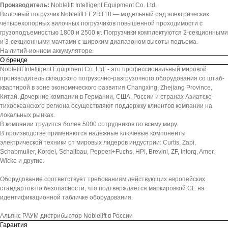
Производитель:
Noblelift Intelligent Equipment Co. Ltd.
Вилочный погрузчик Noblelift FE2RT18 — модельный ряд электрических
четырехопорных вилочных погрузчиков повышенной проходимости с
грузоподъемностью 1800 и 2500 кг. Погрузчики комплектуются 2-секционными
и 3-секционными мачтами с широким диапазоном высоты подъема.
На литий-ионном аккумуляторе.
О бренде
Noblelift Intelligent Equipment Co.,Ltd. - это профессиональный мировой
производитель складского погрузочно-разгрузочного оборудования со штаб-
квартирой в зоне экономического развития Changxing, Zhejiang Province,
Китай. Дочерние компании в Германии, США, России и странах Азиатско-
тихоокеанского региона осуществляют поддержку клиентов компании на
локальных рынках.
В компании трудится более 5000 сотрудников по всему миру.
В производстве применяются надежные ключевые компоненты
электрической техники от мировых лидеров индустрии: Curtis, Zapi,
Schabmuller, Kordel, Schaltbau, Pepperl+Fuchs, HPI, Brevini, ZF, Intorq, Amer,
Wicke и другие.
Оборудование соответствует требованиям действующих европейских
стандартов по безопасности, что подтверждается маркировкой СЕ на
идентификационной табличке оборудования.
Альянс РАУМ дистрибьютор Noblelift в России
Гарантия