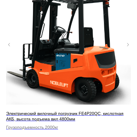
КБ,
Электрический вилочный погрузчик FE4P20QC, кислотная
Ди
АКБ, высота подъема вил 4800мм
ви
Грузоподъемность 2000кг
Гр