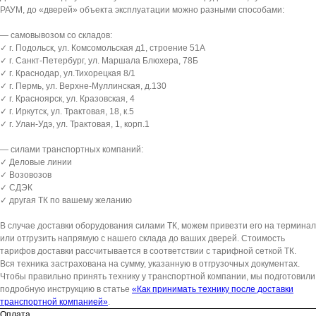
РАУМ, до «дверей» объекта эксплуатации можно разными способами:
— самовывозом со складов:
✓ г. Подольск, ул. Комсомольская д1, строение 51А
✓ г. Санкт-Петербург, ул. Маршала Блюхера, 78Б
✓ г. Краснодар, ул.Тихорецкая 8/1
✓ г. Пермь, ул. Верхне-Муллинская, д.130
✓ г. Красноярск, ул. Кразовская, 4
✓ г. Иркутск, ул. Трактовая, 18, к.5
✓ г. Улан-Удэ, ул. Трактовая, 1, корп.1
— силами транспортных компаний:
✓ Деловые линии
✓ Возовозов
✓ СДЭК
✓ другая ТК по вашему желанию
В случае доставки оборудования силами ТК, можем привезти его на терминал
или отгрузить напрямую с нашего склада до ваших дверей. Стоимость
тарифов доставки рассчитывается в соответствии с тарифной сеткой ТК.
Вся техника застрахована на сумму, указанную в отгрузочных документах.
Чтобы правильно принять технику у транспортной компании, мы подготовили
подробную инструкцию в статье
«Как принимать технику после доставки
транспортной компанией»
.
Оплата