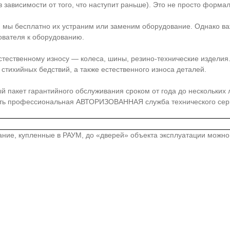
 зависимости от того, что наступит раньше). Это не просто форма
, мы бесплатно их устраним или заменим оборудование. Однако ва
ователя к оборудованию.
стественному износу — колеса, шины, резино-технические издели
стихийных бедствий, а также естественного износа деталей.
акет гарантийного обслуживания сроком от года до нескольких лет
сть профессиональная АВТОРИЗОВАННАЯ служба технического серв
вание, купленные в РАУМ, до «дверей» объекта эксплуатации можн