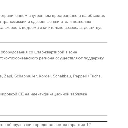
в ограниченном внутреннем пространстве и на объектах
а трансмиссии и сдвоенные двигатели позволяют
а скорость подъема значительно возросла, достигнув
го оборудования со штаб-квартирой в зоне
иатско-тихоокеанского региона осуществляют поддержку
api, Schabmuller, Kordel, Schaltbau, Pepperl+Fuchs,
ркировкой СЕ на идентификационной табличке
овое оборудование предоставляется гарантия 12