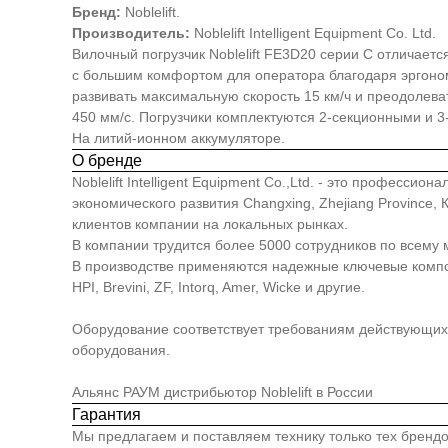
Бренд:
Noblelift.
Производитель:
Noblelift Intelligent Equipment Co. Ltd.
Вилочный погрузчик Noblelift FE3D20 серии С отличаетс
с большим комфортом для оператора благодаря эргоном
развивать максимальную скорость 15 км/ч и преодолева
450 мм/с. Погрузчики комплектуются 2-секционными и
На литий-ионном аккумуляторе.
О бренде
Noblelift Intelligent Equipment Co.,Ltd. - это професс
экономического развития Changxing, Zhejiang Province
клиентов компании на локальных рынках.
В компании трудится более 5000 сотрудников по всему 
В производстве применяются надежные ключевые компонен
HPI, Brevini, ZF, Intorq, Amer, Wicke и другие.
Оборудование соответствует требованиям действующих 
оборудования.
Альянс РАУМ дистрибьютор Noblelift в России
Гарантия
Мы предлагаем и поставляем технику только тех брендо