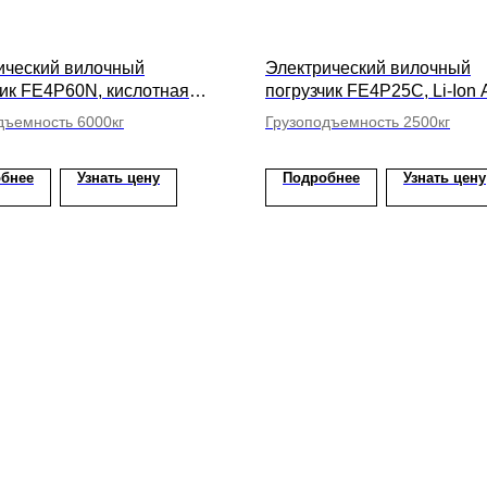
ический вилочный
Электрический вилочный
чик FE4P60N, кислотная
погрузчик FE4P25C, Li-Ion 
ысота подъема вил 5000мм
высота подъема вил 6100
дъемность 6000кг
Грузоподъемность 2500кг
бнее
Узнать цену
Подробнее
Узнать цену