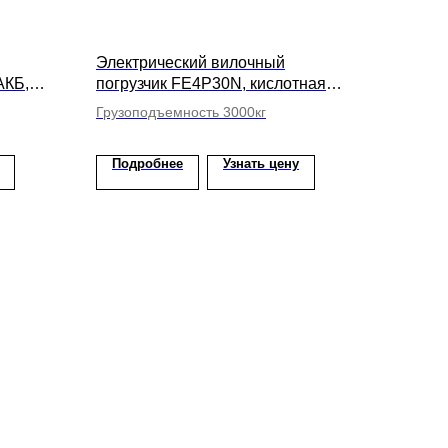
Электрический вилочный
АКБ,
погрузчик FE4P30N, кислотная
мм
АКБ, высота подъема вил 6000мм
Грузоподъемность 3000кг
Подробнее
Узнать цену