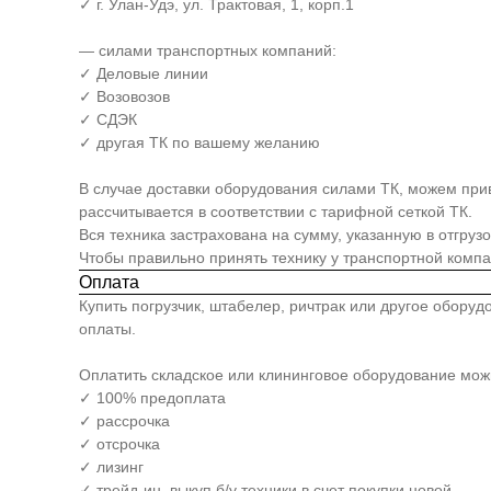
✓ г. Улан-Удэ, ул. Трактовая, 1, корп.1
— силами транспортных компаний:
✓ Деловые линии
✓ Возовозов
✓ СДЭК
✓ другая ТК по вашему желанию
В случае доставки оборудования силами ТК, можем прив
рассчитывается в соответствии с тарифной сеткой ТК.
Вся техника застрахована на сумму, указанную в отгруз
Чтобы правильно принять технику у транспортной комп
Оплата
Купить погрузчик, штабелер, ричтрак или другое обору
оплаты.
Оплатить складское или клининговое оборудование мо
✓ 100% предоплата
✓ рассрочка
✓ отсрочка
✓ лизинг
✓ трейд-ин, выкуп б/у техники в счет покупки новой