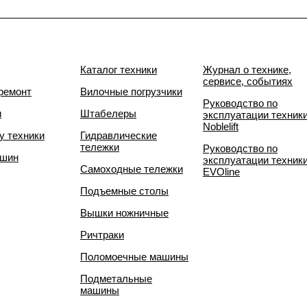
Каталог техники
Журнал о технике,
сервисе, событиях
ремонт
Вилочные погрузчики
Руководство по
и
Штабелеры
эксплуатации техник
Noblelift
у техники
Гидравлические
тележки
Руководство по
 шин
эксплуатации техник
Самоходные тележки
EVOline
Подъемные столы
Вышки ножничные
Ричтраки
Поломоечные машины
Подметальные
машины