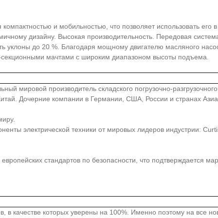
я компактностью и мобильностью, что позволяет использовать его 
ичному дизайну. Высокая производительность. Передовая систем
ть уклоны до 20 %. Благодаря мощному двигателю масляного насос
 3-секционными мачтами с широким диапазоном высоты подъема.
иональный мировой производитель складского погрузочно-разгрузочно
, Китай. Дочерние компании в Германии, США, России и странах Аз
миру.
ты электрической техники от мировых лидеров индустрии: Curtis, Z
европейских стандартов по безопасности, что подтверждается ма
в, в качестве которых уверены на 100%. Именно поэтому на все н