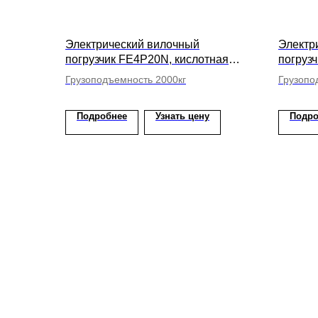
Электрический вилочный
Электр
погрузчик FE4P20N, кислотная
погруз
АКБ, высота подъема вил 5500мм
АКБ, в
Грузоподъемность 2000кг
Грузопо
Подробнее
Узнать цену
Подро