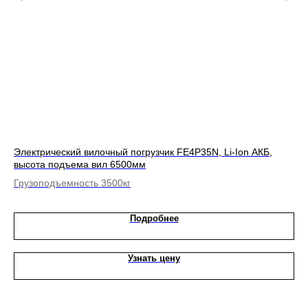
Электрический вилочный погрузчик FE4P35N, Li-Ion АКБ,
Эл
высота подъема вил 6500мм
вы
Грузоподъемность 3500кг
Гр
Подробнее
Узнать цену