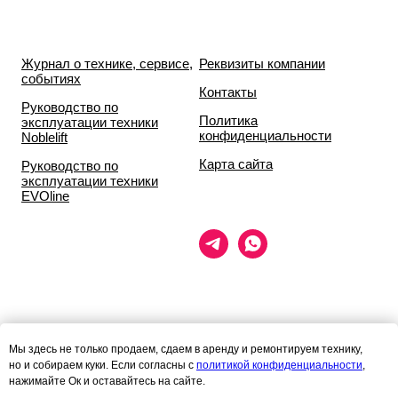
Журнал о технике, сервисе,
Реквизиты компании
событиях
Контакты
Руководство по
Политика
эксплуатации техники
конфиденциальности
Noblelift
Карта сайта
Руководство по
эксплуатации техники
EVOline
Данный сайт носит исключительно информационный характер и ни
Мы здесь не только продаем, сдаем в аренду и ремонтируем технику,
при каких условиях
но и собираем куки. Если согласны с
политикой конфиденциальности
,
информационные материалы и цены, размещённые на сайте, не
нажимайте Ок и оставайтесь на сайте.
являются публичной офертой,