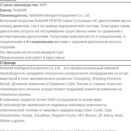
Страна производства:
КНР.
Бренд:
Noblelift.
Производитель:
Noblelift Intelligent Equipment Co. Ltd.
Вилочный погрузчик Noblelift FE4P30 серии Q оснащен АС двигателями как на
привод движения, так и на привод гидравлической системы. Благодаря таким
двигателям затраты на обслуживание существенно ниже по сравнению с
коллекторными двигателями. Погрузчики комплектуются 2-секционными, 3-
секционными и
4-секционными
мачтами с широким диапазоном высоты
подъема.
На свинцово-кислотном аккумуляторе.
Предназначен для работ в одну смену.
О бренде
Noblelift Intelligent Equipment Co.,Ltd. - это профессиональный мировой
производитель складского погрузочно-разгрузочного оборудования со штаб-
квартирой в зоне экономического развития Changxing, Zhejiang Province,
Китай. Дочерние компании в Германии, США, России и странах Азиатско-
тихоокеанского региона осуществляют поддержку клиентов компании на
локальных рынках.
В компании трудится более 5000 сотрудников по всему миру.
В производстве применяются надежные ключевые компоненты
электрической техники от мировых лидеров индустрии: Curtis, Zapi,
Schabmuller, Kordel, Schaltbau, Pepperl+Fuchs, HPI, Brevini, ZF, Intorq, Amer,
Wicke и другие.