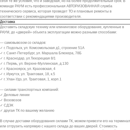
себя те же условия, что и заводская, но на более продолжительный срок. В
команде РАУМ есть профессиональная АВТОРИЗОВАННАЯ служба
технического сервиса, которая проведет ТО и плановые ремонты в
соответствии с рекомендациями производителя.
Доставка
Доставить складскую технику или клининговое оборудование, купленные в
РАУМ, до «дверей» объекта эксплуатации можно разными способами:
— самовывозом со складов:
✓ г. Подольск, ул. Комсомольская д1, строение 51А
✓ г. Санкт-Петербург, ул. Маршала Блюхера, 78Б
✓ г. Краснодар, ул.Тихорецкая 8/1
✓ г. Пермь, ул. Верхне-Муллинская, д.130
✓ г. Красноярск, ул. Кразовская, 4
✓ г. Иркутск, ул. Трактовая, 18, к.5
✓ г. Улан-Удэ, ул. Трактовая, 1, корп.1
— силами транспортных компаний:
✓ Деловые линии
✓ Возовозов
✓ СДЭК
✓ другая ТК по вашему желанию
В случае доставки оборудования силами ТК, можем привезти его на терминал
или отгрузить напрямую с нашего склада до ваших дверей. Стоимость